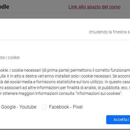
odle
Link allo spazio del corso
chiudendo la finestra 
 corsi di laurea
Programma
zza i cookie
ookie. I cookie necessari (di prima parte) permettono il corretto funzionamen
la X in alto a destra verranno installati solo i cookie necessari. Se accons
tà dei social media e forniscono statistiche sul loro utilizzo. In questo cas
lena
- 30h Lezione
o associarli ad altre informazioni per finalità di analisi, di pubblicità, ecc
er ottenere maggiori informazioni consulta “Informazioni sui cookies”.
didattici
Google - Youtube
Facebook - Pixel
Accetta i
 su Moodle