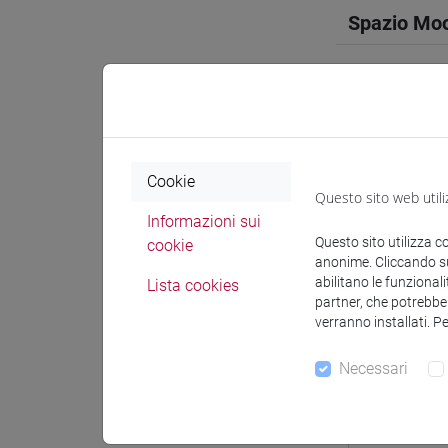
Spazio Mo
Docenti e
Cookie
Questo sito web utili
Informazioni sui
Docenti
Questo sito utilizza c
cookie
anonime. Cliccando sul
abilitano le funzionali
Lista cookies
VALERI E
partner, che potrebber
verranno installati. P
Materiali 
Necessari
Materiali