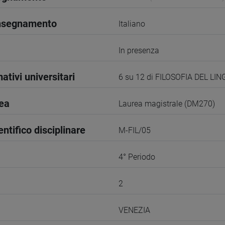
insegnamento
Italiano
In presenza
ativi universitari
6 su 12 di FILOSOFIA DEL LI
rea
Laurea magistrale (DM270)
entifico disciplinare
M-FIL/05
4° Periodo
2
VENEZIA