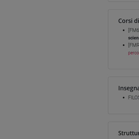
Corsi d
[FM6
scien
[FMR
perc
Insegn
FILO
Struttu