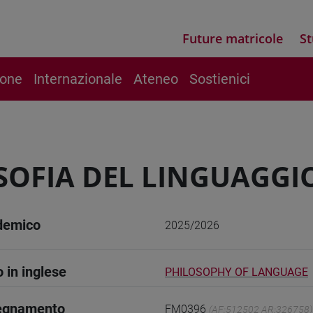
Future matricole
St
ione
Internazionale
Ateneo
Sostienici
SOFIA DEL LINGUAGGIO
demico
2025/2026
o in inglese
PHILOSOPHY OF LANGUAGE
segnamento
FM0396
(AF:512502 AR:326758)