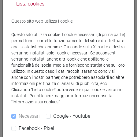
Docenti
Lista cookies
MASO Stefano
- 30h Lezione
Questo sito web utilizza i cookie
Questo sito utilizza cookie. I cookie necessari (di prima parte)
Materiali didattici
permettono il corretto funzionamento del sito e di effettuare
analisi statistiche anonime. Cliccando sulla X in alto a destra
verranno installati solo i cookie necessari. Se acconsenti,
Materiali su Moodle
verranno installati anche altri cookie che abilitano le
funzionalità dei social media e forniscono statistiche sul loro
utilizzo. In questo caso, i dati raccolti saranno condivisi
anche con i nostri partner, che potrebbero associarli ad altre
Corsi di studio e percorsi
informazioni per finalità di analisi, di pubblicità, ecc.
Cliccando “Lista cookie” potrai vedere quali cookie verranno
[FT2] FILOSOFIA - Laurea
installati. Per ottenere maggiori informazioni consulta
“Informazioni sui cookies”.
filosofia e scienze umane
/
filosofia
/
filosofia e
storia
Necessari
Google - Youtube
Facebook - Pixel