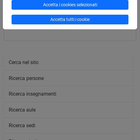
Accetta i cookies selezionati
Insegnamenti mutuati
FILOSOFIA GRECA E ROMANA A TEATRO
Accetta tutti i cookie
[FT0581]
Cerca nel sito
Ricerca persone
Ricerca insegnamenti
Ricerca aule
Ricerca sedi