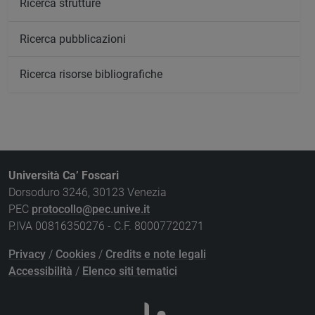
Ricerca strutture
Ricerca pubblicazioni
Ricerca risorse bibliografiche
Università Ca’ Foscari
Dorsoduro 3246, 30123 Venezia
PEC
protocollo@pec.unive.it
P.IVA 00816350276 - C.F. 80007720271
Privacy
/
Cookies
/
Credits e note legali
Accessibilità
/
Elenco siti tematici