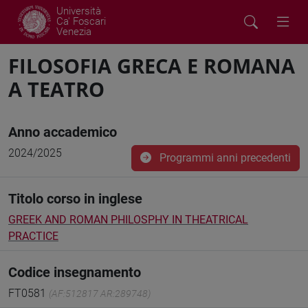
Università
Ca' Foscari
Venezia
FILOSOFIA GRECA E ROMANA
A TEATRO
Anno accademico
2024/2025
Programmi anni precedenti
Titolo corso in inglese
GREEK AND ROMAN PHILOSPHY IN THEATRICAL
PRACTICE
Codice insegnamento
FT0581
(AF:512817 AR:289748)