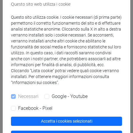
Questo sito web utilizza i cookie
Docenti
Questo sito utilizza cookie. I cookie necessari (di prima parte)
permettono il corretto funzionamento del sito e di effettuare
analisi statistiche anonime. Cliccando sulla X in alto a destra
CARRARO Carlo
verranno installati solo i cookie necessari. Se acconsenti,
- 30h Lezione
verranno installati anche altri cookie che abilitano le
funzionalità dei social media e forniscono statistiche sul loro
utilizzo. In questo caso, i dati raccolti saranno condivisi
Materiali didattici
anche con i nostri partner, che potrebbero associarli ad altre
informazioni per finalità di analisi, di pubblicità, ecc.
Cliccando “Lista cookie” potrai vedere quali cookie verranno
Materiali su Moodle
installati. Per ottenere maggiori informazioni consulta
“Informazioni sui cookies”.
Necessari
Google - Youtube
Corsi di studio e percorsi
Facebook - Pixel
[CM5] SCIENZE AMBIENTALI - Laurea
magistrale (DM270)
Accetta i cookies selezionati
global change and sustainability