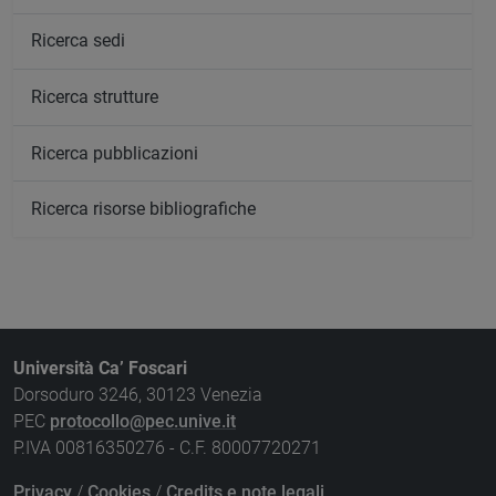
Ricerca sedi
Ricerca strutture
Ricerca pubblicazioni
Ricerca risorse bibliografiche
Università Ca’ Foscari
Dorsoduro 3246, 30123 Venezia
PEC
protocollo@pec.unive.it
P.IVA 00816350276 - C.F. 80007720271
Privacy
/
Cookies
/
Credits e note legali