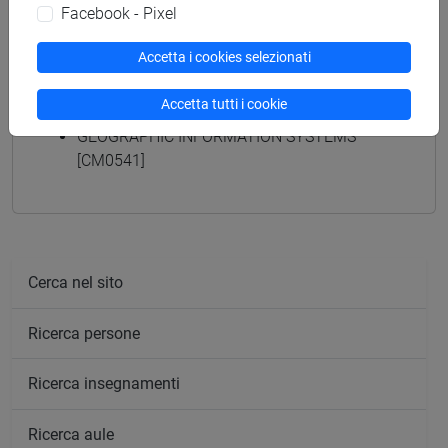
Facebook - Pixel
Accetta i cookies selezionati
Insegnamenti mutuati
Accetta tutti i cookie
GEOGRAPHIC INFORMATION SYSTEMS
[CM0541]
Cerca nel sito
Ricerca persone
Ricerca insegnamenti
Ricerca aule