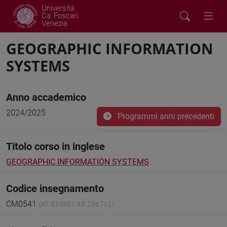
Università
Ca' Foscari
Venezia
GEOGRAPHIC INFORMATION
SYSTEMS
Anno accademico
2024/2025
Programmi anni precedenti
Titolo corso in inglese
GEOGRAPHIC INFORMATION SYSTEMS
Codice insegnamento
CM0541
(AF:513681 AR:286712)