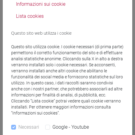
Informazioni sui cookie
Lista cookies
Docenti
Questo sito web utilizza i cookie
SILVESTRI Claudio
- 48h Lezione
Questo sito utilizza cookie. I cookie necessari (di prima parte)
permettono il corretto funzionamento del sito e di effettuare
Materiali didattici
analisi statistiche anonime. Cliccando sulla X in alto a destra
verranno installati solo i cookie necessari. Se acconsenti,
verranno installati anche altri cookie che abilitano le
Materiali su Moodle
funzionalità dei social media e forniscono statistiche sul loro
utilizzo. In questo caso, i dati raccolti saranno condivisi
anche con i nostri partner, che potrebbero associarli ad altre
informazioni per finalità di analisi, di pubblicità, ecc.
Corsi di studio e percorsi
Cliccando “Lista cookie” potrai vedere quali cookie verranno
installati. Per ottenere maggiori informazioni consulta
[CM5] SCIENZE AMBIENTALI - Laurea
“Informazioni sui cookies”.
magistrale (DM270)
monitoraggio e risanamento dell'ambiente
/
Necessari
Google - Youtube
capitale naturale e servizi ecosistemici