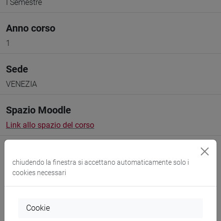
I Semestre
Anno corso
1
Sede
VENEZIA
Spazio Moodle
Link allo spazio del corso
chiudendo la finestra si accettano automaticamente solo i
cookies necessari
Docenti e corsi di laurea
Cookie
Programma