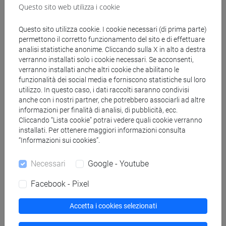
Questo sito web utilizza i cookie
Docenti
Questo sito utilizza cookie. I cookie necessari (di prima parte)
permettono il corretto funzionamento del sito e di effettuare
analisi statistiche anonime. Cliccando sulla X in alto a destra
MAURACHER Christine
verranno installati solo i cookie necessari. Se acconsenti,
- 30h Lezione
verranno installati anche altri cookie che abilitano le
funzionalità dei social media e forniscono statistiche sul loro
utilizzo. In questo caso, i dati raccolti saranno condivisi
Materiali didattici
anche con i nostri partner, che potrebbero associarli ad altre
informazioni per finalità di analisi, di pubblicità, ecc.
Cliccando “Lista cookie” potrai vedere quali cookie verranno
Materiali su Moodle
installati. Per ottenere maggiori informazioni consulta
“Informazioni sui cookies”.
Necessari
Google - Youtube
Corsi di studio e percorsi
Facebook - Pixel
[EM60] MANAGEMENT E SOSTENIBILITÀ -
Laurea magistrale (DM270)
Accetta i cookies selezionati
percorso comune