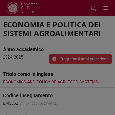
Università
Ca' Foscari
Venezia
ECONOMIA E POLITICA DEI
SISTEMI AGROALIMENTARI
Anno accademico
2024/2025
Programmi anni precedenti
Titolo corso in inglese
ECONOMICS AND POLICY OF AGRI-FOOD SYSTEMS
Codice insegnamento
EM6062
(AF:514316 AR:288912)