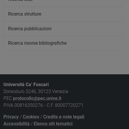
Ricerca strutture
Ricerca pubblicazioni
Ricerca risorse bibliografiche
Università Ca’ Foscari
Dorsoduro 3246, 30123 Venezia
PEC
protocollo@pec.unive.it
P.IVA 00816350276 - C.F. 80007720271
Privacy
/
Cookies
/
Credits e note legali
Accessibilità
/
Elenco siti tematici