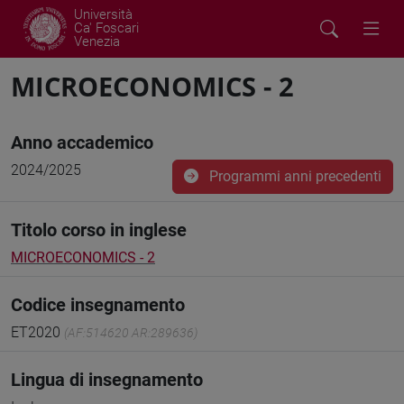
Università
Ca' Foscari
Venezia
MICROECONOMICS - 2
Anno accademico
2024/2025
Programmi anni precedenti
Titolo corso in inglese
MICROECONOMICS - 2
Codice insegnamento
ET2020
(AF:514620 AR:289636)
Lingua di insegnamento