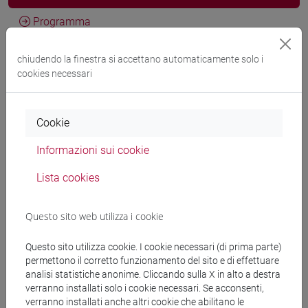
Programma
chiudendo la finestra si accettano automaticamente solo i
Docenti
cookies necessari
BHARDWAJ Bhavook
- 30h Lezione
Cookie
Informazioni sui cookie
Materiali didattici
Lista cookies
Materiali su Moodle
Questo sito web utilizza i cookie
Questo sito utilizza cookie. I cookie necessari (di prima parte)
permettono il corretto funzionamento del sito e di effettuare
Corsi di studio e percorsi
analisi statistiche anonime. Cliccando sulla X in alto a destra
[ET11] ECONOMIA AZIENDALE - Laurea
verranno installati solo i cookie necessari. Se acconsenti,
verranno installati anche altri cookie che abilitano le
business administration and management