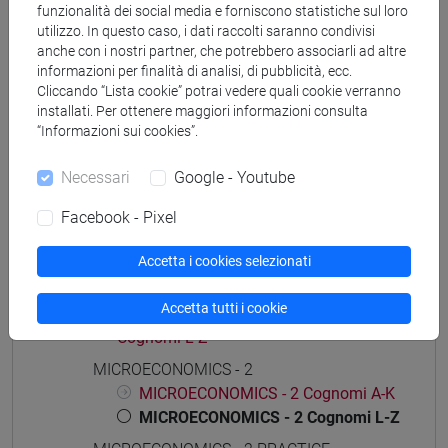
funzionalità dei social media e forniscono statistiche sul loro
utilizzo. In questo caso, i dati raccolti saranno condivisi
anche con i nostri partner, che potrebbero associarli ad altre
informazioni per finalità di analisi, di pubblicità, ecc.
Cliccando “Lista cookie” potrai vedere quali cookie verranno
Struttura generale dell'insegnamento
installati. Per ottenere maggiori informazioni consulta
“Informazioni sui cookies”.
MICROECONOMICS
MICROECONOMICS - 1
Necessari
Google - Youtube
MICROECONOMICS - 1 Cognomi A-K
MICROECONOMICS - 1 Cognomi L-Z
Facebook - Pixel
MICROECONOMICS - 1 PRACTICE
Accetta i cookies selezionati
MICROECONOMICS - 1 PRACTICE
Cognomi A-K
Accetta tutti i cookie
MICROECONOMICS - 1 PRACTICE
Cognomi L-Z
MICROECONOMICS - 2
MICROECONOMICS - 2 Cognomi A-K
MICROECONOMICS - 2 Cognomi L-Z