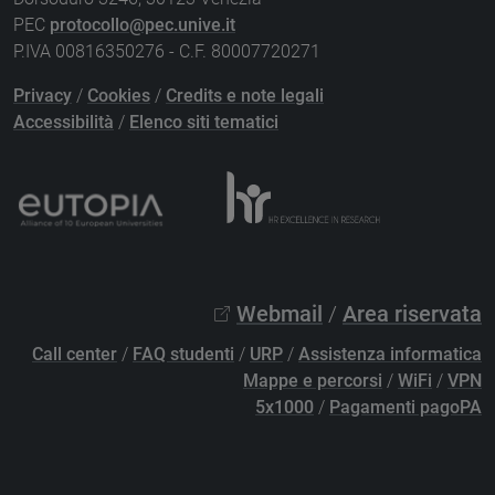
PEC
protocollo@pec.unive.it
P.IVA 00816350276 - C.F. 80007720271
Privacy
/
Cookies
/
Credits e note legali
Accessibilità
/
Elenco siti tematici
Webmail
/
Area riservata
Call center
/
FAQ studenti
/
URP
/
Assistenza informatica
Mappe e percorsi
/
WiFi
/
VPN
5x1000
/
Pagamenti pagoPA