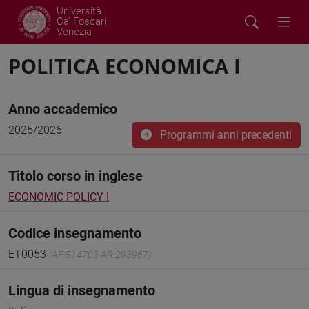
Università
Ca' Foscari
Venezia
POLITICA ECONOMICA I
Anno accademico
2025/2026
Programmi anni precedenti
Titolo corso in inglese
ECONOMIC POLICY I
Codice insegnamento
ET0053
(AF:514703 AR:293967)
Lingua di insegnamento