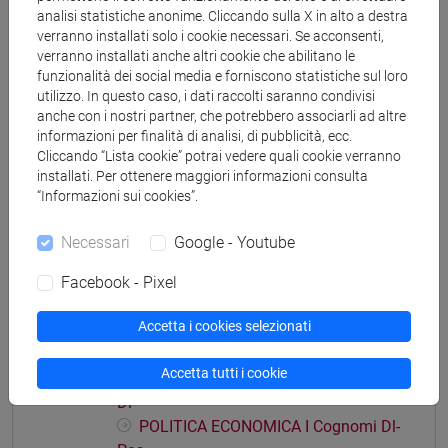
[ETR11] ECONOMIA AZIENDALE - Laurea
analisi statistiche anonime. Cliccando sulla X in alto a destra
verranno installati solo i cookie necessari. Se acconsenti,
percorso comune
verranno installati anche altri cookie che abilitano le
funzionalità dei social media e forniscono statistiche sul loro
utilizzo. In questo caso, i dati raccolti saranno condivisi
anche con i nostri partner, che potrebbero associarli ad altre
informazioni per finalità di analisi, di pubblicità, ecc.
Insegnamenti mutuati
Cliccando “Lista cookie” potrai vedere quali cookie verranno
installati. Per ottenere maggiori informazioni consulta
POLITICA ECONOMICA I [ET0053]
“Informazioni sui cookies”.
Necessari
Google - Youtube
Facebook - Pixel
Struttura generale dell'insegnamento
Accetta i cookies selezionati
POLITICA ECONOMICA I
POLITICA ECONOMICA I
Accetta tutti i cookie
POLITICA ECONOMICA I Cognomi A-
Di
POLITICA ECONOMICA I Cognomi Dl-