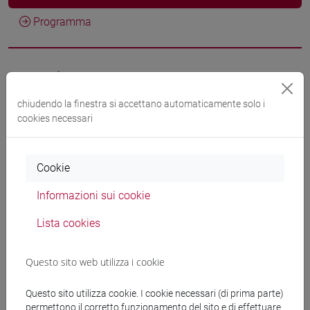
Programma
Docenti
chiudendo la finestra si accettano automaticamente solo i
BATTISTON Stefano
- 30h Lezione
cookies necessari
Materiali didattici
Cookie
Informazioni sui cookie
Materiali su Moodle
Lista cookies
Questo sito web utilizza i cookie
Corsi di studio e percorsi
[ET11] ECONOMIA AZIENDALE - Laurea
Questo sito utilizza cookie. I cookie necessari (di prima parte)
economia aziendale
permettono il corretto funzionamento del sito e di effettuare