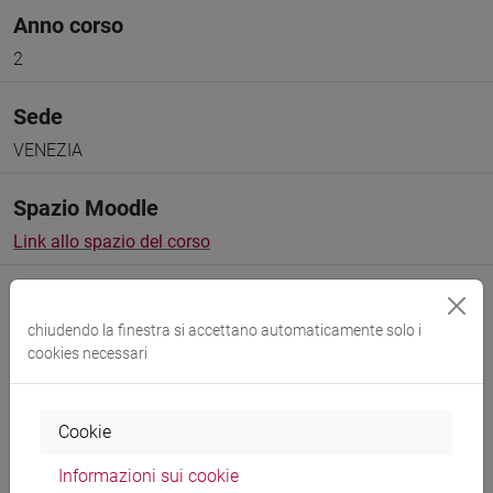
Anno corso
2
Sede
VENEZIA
Spazio Moodle
Link allo spazio del corso
chiudendo la finestra si accettano automaticamente solo i
cookies necessari
Docenti e corsi di laurea
Cookie
Programma
Informazioni sui cookie