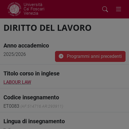
Università
Ca' Foscari
Venezia
DIRITTO DEL LAVORO
Anno accademico
2025/2026
Programmi anni precedenti
Titolo corso in inglese
LABOUR LAW
Codice insegnamento
ET0083
(AF:514716 AR:293911)
Lingua di insegnamento