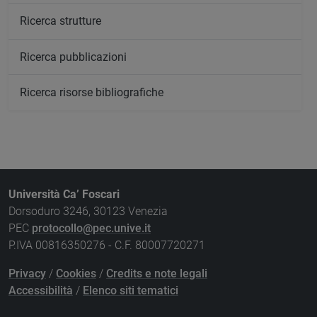
Ricerca strutture
Ricerca pubblicazioni
Ricerca risorse bibliografiche
Università Ca’ Foscari
Dorsoduro 3246, 30123 Venezia
PEC
protocollo@pec.unive.it
P.IVA 00816350276 - C.F. 80007720271
Privacy
/
Cookies
/
Credits e note legali
Accessibilità
/
Elenco siti tematici