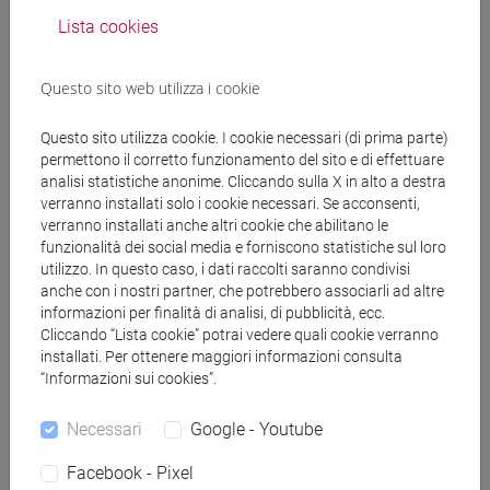
Docenti
Lista cookies
Questo sito web utilizza i cookie
ZILIO-GRANDI Gaetano
- 30h Lezione
Questo sito utilizza cookie. I cookie necessari (di prima parte)
permettono il corretto funzionamento del sito e di effettuare
Materiali didattici
analisi statistiche anonime. Cliccando sulla X in alto a destra
verranno installati solo i cookie necessari. Se acconsenti,
verranno installati anche altri cookie che abilitano le
Materiali su Moodle
funzionalità dei social media e forniscono statistiche sul loro
utilizzo. In questo caso, i dati raccolti saranno condivisi
anche con i nostri partner, che potrebbero associarli ad altre
informazioni per finalità di analisi, di pubblicità, ecc.
Corsi di studio e percorsi
Cliccando “Lista cookie” potrai vedere quali cookie verranno
installati. Per ottenere maggiori informazioni consulta
[ET11] ECONOMIA AZIENDALE - Laurea
“Informazioni sui cookies”.
economia aziendale
[ETR11] ECONOMIA AZIENDALE - Laurea
Necessari
Google - Youtube
percorso comune
Facebook - Pixel