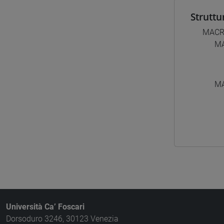
Struttu
MACR
M
MA
Università Ca’ Foscari
Dorsoduro 3246, 30123 Venezia