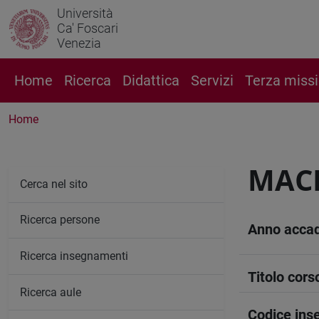
Università
Ca' Foscari
Venezia
Home
Ricerca
Didattica
Servizi
Terza miss
Home
MACR
Cerca nel sito
Ricerca persone
Anno acca
Ricerca insegnamenti
Titolo cors
Ricerca aule
Codice in