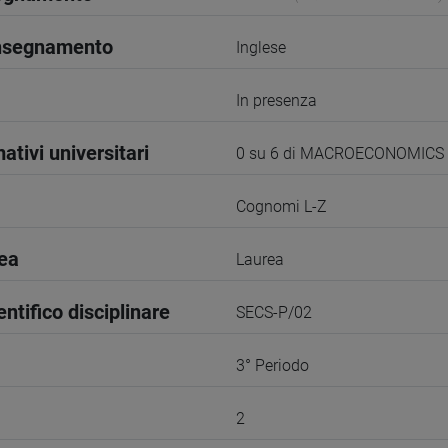
insegnamento
Inglese
In presenza
ativi universitari
0 su 6 di MACROECONOMICS
Cognomi L-Z
rea
Laurea
entifico disciplinare
SECS-P/02
3° Periodo
2