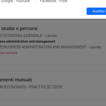
Google - Youtube
Facebook - Pixel
 su Moodle
Accetta i
i studio e percorsi
1] ECONOMIA AZIENDALE - Laurea
ness administration and management
8] BUSINESS ADMINISTRATION AND MANAGEMENT - Laurea
orso comune
amenti mutuati
OECONOMICS - PRACTICE [ET2029]