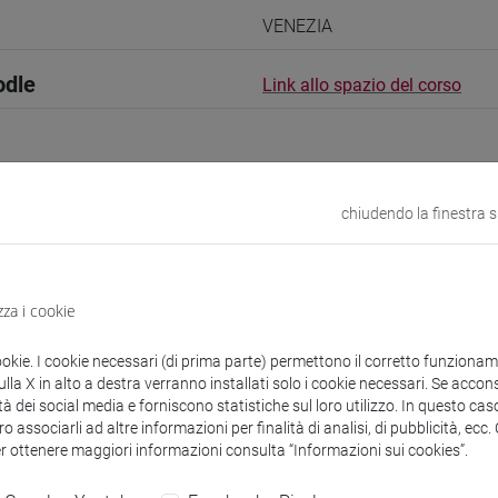
VENEZIA
odle
Link allo spazio del corso
chiudendo la finestra 
 corsi di laurea
zza i cookie
ookie. I cookie necessari (di prima parte) permettono il corretto funzionamen
la X in alto a destra verranno installati solo i cookie necessari. Se accons
ayuan
- 10h Esercitazioni
tà dei social media e forniscono statistiche sul loro utilizzo. In questo cas
o associarli ad altre informazioni per finalità di analisi, di pubblicità, ecc
er ottenere maggiori informazioni consulta “Informazioni sui cookies”.
didattici