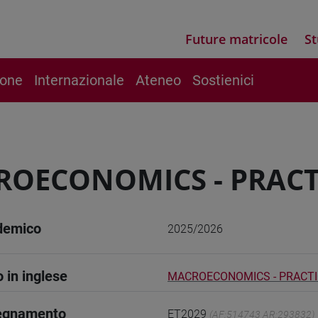
Future matricole
St
ione
Internazionale
Ateneo
Sostienici
OECONOMICS - PRACT
demico
2025/2026
o in inglese
MACROECONOMICS - PRACTI
segnamento
ET2029
(AF:514743 AR:293832)