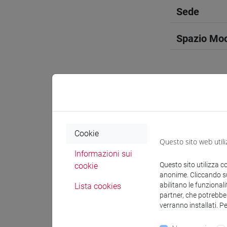
Sede
Spazio Mo
Docenti e
Cookie
Questo sito web utili
Docenti
Informazioni sui
Questo sito utilizza c
cookie
anonime. Cliccando sul
ZHANG Y
abilitano le funzionali
Lista cookies
partner, che potrebber
verranno installati. P
Materiali 