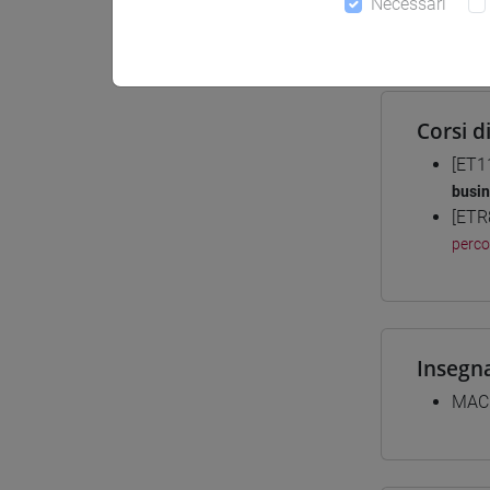
Necessari
Materiali
Corsi d
[ET1
busi
[ETR
perc
Insegn
MACR