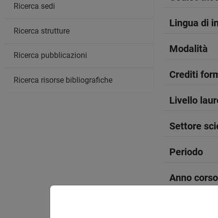
Ricerca sedi
Lingua di 
Ricerca strutture
Modalità
Ricerca pubblicazioni
Crediti form
Ricerca risorse bibliografiche
Livello lau
Settore sci
Periodo
Anno corso
Spazio Mo