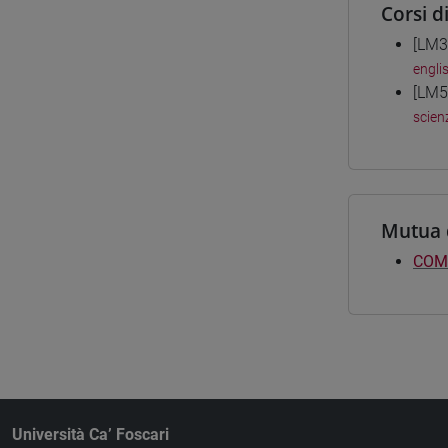
Corsi d
[LM3
engli
[LM5
scien
Mutua 
COMP
Università Ca’ Foscari