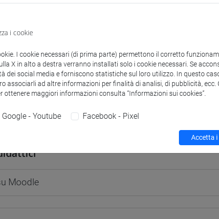
zza i cookie
 corsi di laurea
Programma
ookie. I cookie necessari (di prima parte) permettono il corretto funzionamen
la X in alto a destra verranno installati solo i cookie necessari. Se accons
tà dei social media e forniscono statistiche sul loro utilizzo. In questo cas
o associarli ad altre informazioni per finalità di analisi, di pubblicità, ecc
er ottenere maggiori informazioni consulta “Informazioni sui cookies”.
Google - Youtube
Facebook - Pixel
ianluca
- 30h Lezione
Accetta i
didattici
 su Moodle