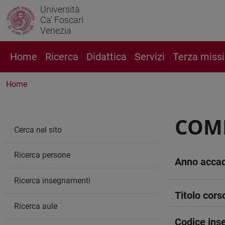
Università
Ca' Foscari
Venezia
Home
Ricerca
Didattica
Servizi
Terza miss
Home
COMP
Cerca nel sito
Ricerca persone
Anno acca
Ricerca insegnamenti
Titolo cors
Ricerca aule
Codice in