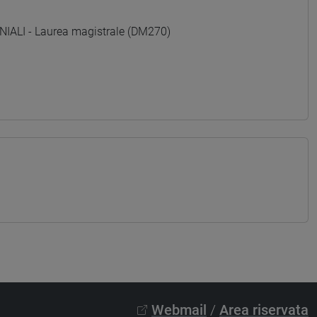
LI - Laurea magistrale (DM270)
Webmail
/
Area riservata