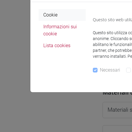
Cookie
Questo sito web utili
Informazioni sui
Docenti e
Questo sito utilizza c
cookie
anonime. Cliccando sul
abilitano le funzionali
Lista cookies
partner, che potrebber
Docenti
verranno installati. P
Necessari
LEBANI G
Materiali 
Materiali