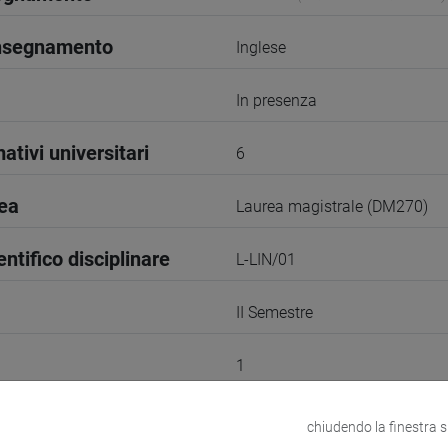
insegnamento
Inglese
In presenza
ativi universitari
6
rea
Laurea magistrale (DM270)
entifico disciplinare
L-LIN/01
II Semestre
1
odle
Link allo spazio del corso
chiudendo la finestra 