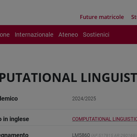
Future matricole
St
ione
Internazionale
Ateneo
Sostienici
UTATIONAL LINGUIST
demico
2024/2025
o in inglese
COMPUTATIONAL LINGUISTI
segnamento
LM5860
(AF:517915 AR:290169)