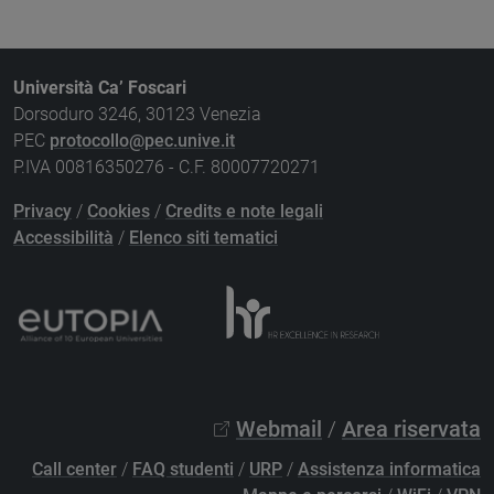
Università Ca’ Foscari
Dorsoduro 3246, 30123 Venezia
PEC
protocollo@pec.unive.it
P.IVA 00816350276 - C.F. 80007720271
Privacy
/
Cookies
/
Credits e note legali
Accessibilità
/
Elenco siti tematici
Webmail
/
Area riservata
Call center
/
FAQ studenti
/
URP
/
Assistenza informatica