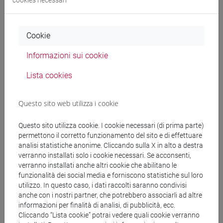
BRANCHINI Chiara
- 18h Lezione
MANTOVAN Lara
- 12h Lezione
Cookie
Informazioni sui cookie
Materiali didattici
Lista cookies
Materiali su Moodle
Questo sito web utilizza i cookie
Questo sito utilizza cookie. I cookie necessari (di prima parte)
Corsi di studio e percorsi
permettono il corretto funzionamento del sito e di effettuare
analisi statistiche anonime. Cliccando sulla X in alto a destra
[LM5] SCIENZE DEL LINGUAGGIO - Laurea
verranno installati solo i cookie necessari. Se acconsenti,
magistrale (DM270)
verranno installati anche altri cookie che abilitano le
funzionalità dei social media e forniscono statistiche sul loro
scienze del linguaggio
utilizzo. In questo caso, i dati raccolti saranno condivisi
[LM70] TRADUZIONE E INTERPRETAZIONE -
anche con i nostri partner, che potrebbero associarli ad altre
Laurea magistrale (DM270)
informazioni per finalità di analisi, di pubblicità, ecc.
traduzione specializzata inglese-spagnolo; inglese-
Cliccando “Lista cookie” potrai vedere quali cookie verranno