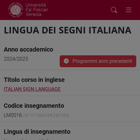
Università
Ca' Foscari
Venezia
LINGUA DEI SEGNI ITALIANA
Anno accademico
2024/2025
Programmi anni precedenti
Titolo corso in inglese
ITALIAN SIGN LANGUAGE
Codice insegnamento
LM0016
(AF:517960 AR:290183)
Lingua di insegnamento