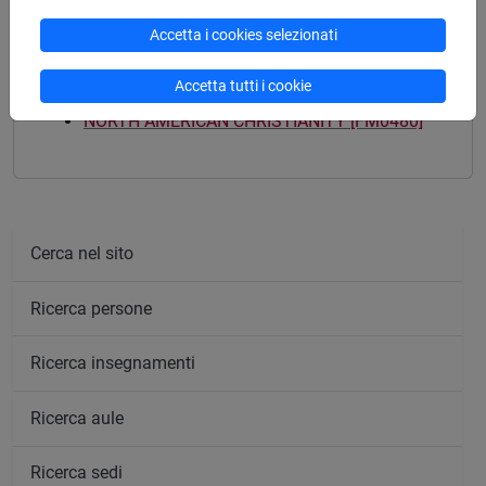
Accetta i cookies selezionati
Mutua da
Accetta tutti i cookie
NORTH AMERICAN CHRISTIANITY [FM0480]
Cerca nel sito
Ricerca persone
Ricerca insegnamenti
Ricerca aule
Ricerca sedi