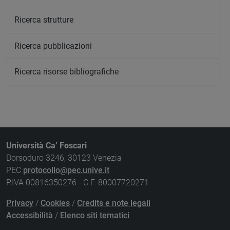
Ricerca strutture
Ricerca pubblicazioni
Ricerca risorse bibliografiche
Università Ca’ Foscari
Dorsoduro 3246, 30123 Venezia
PEC
protocollo@pec.unive.it
P.IVA 00816350276 - C.F. 80007720271
Privacy
/
Cookies
/
Credits e note legali
Accessibilità
/
Elenco siti tematici