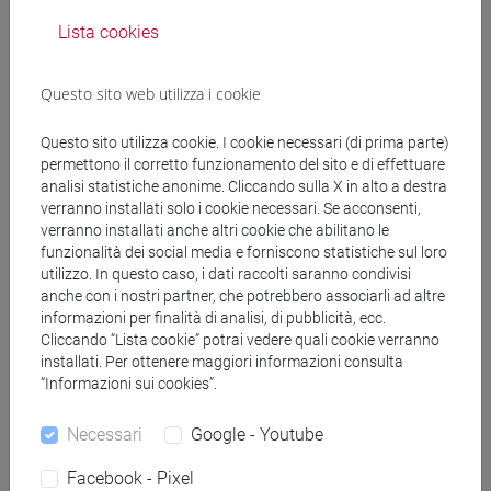
Lista cookies
Docenti
Questo sito web utilizza i cookie
CICILIOT Valentina
- 30h Lezione
Questo sito utilizza cookie. I cookie necessari (di prima parte)
permettono il corretto funzionamento del sito e di effettuare
Materiali didattici
analisi statistiche anonime. Cliccando sulla X in alto a destra
verranno installati solo i cookie necessari. Se acconsenti,
verranno installati anche altri cookie che abilitano le
Materiali su Moodle
funzionalità dei social media e forniscono statistiche sul loro
utilizzo. In questo caso, i dati raccolti saranno condivisi
anche con i nostri partner, che potrebbero associarli ad altre
informazioni per finalità di analisi, di pubblicità, ecc.
Corsi di studio e percorsi
Cliccando “Lista cookie” potrai vedere quali cookie verranno
installati. Per ottenere maggiori informazioni consulta
[LM3] LINGUE E LETTERATURE EUROPEE,
“Informazioni sui cookies”.
AMERICANE E POSTCOLONIALI - Laurea
magistrale (DM270)
Necessari
Google - Youtube
letterature e culture
Facebook - Pixel