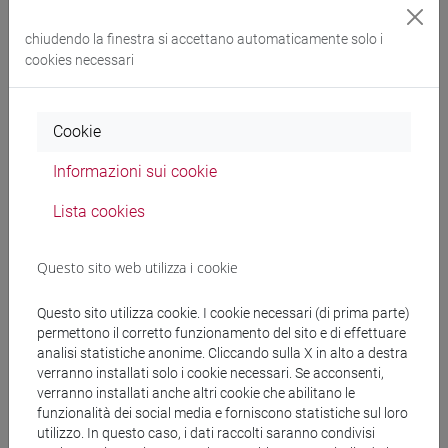
Docenti e corsi di laurea
chiudendo la finestra si accettano automaticamente solo i
cookies necessari
Programma
Cookie
Docenti
Informazioni sui cookie
BIVORT Olivier Serge
- 60h Lezione
Lista cookies
Questo sito web utilizza i cookie
Materiali didattici
Questo sito utilizza cookie. I cookie necessari (di prima parte)
Materiali su Moodle
permettono il corretto funzionamento del sito e di effettuare
analisi statistiche anonime. Cliccando sulla X in alto a destra
verranno installati solo i cookie necessari. Se acconsenti,
verranno installati anche altri cookie che abilitano le
funzionalità dei social media e forniscono statistiche sul loro
Corsi di studio e percorsi
utilizzo. In questo caso, i dati raccolti saranno condivisi