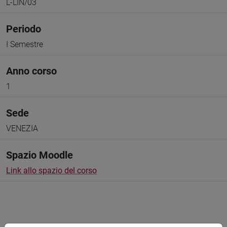
L-LIN/03
Periodo
I Semestre
Anno corso
1
Sede
VENEZIA
Spazio Moodle
Link allo spazio del corso