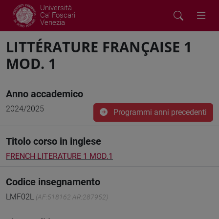
Università
Ca' Foscari
Venezia
LITTÉRATURE FRANÇAISE 1
MOD. 1
Anno accademico
2024/2025
Programmi anni precedenti
Titolo corso in inglese
FRENCH LITERATURE 1 MOD.1
Codice insegnamento
LMF02L
(AF:518162 AR:287952)