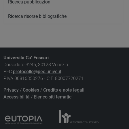
Ricerca pubblicazioni
Ricerca risorse bibliografiche
Università Ca’ Foscari
Dorsoduro 3246, 30123 Venezia
PEC
protocollo@pec.unive.it
P.IVA 00816350276 - C.F. 80007720271
Privacy
/
Cookies
/
Credits e note legali
Accessibilità
/
Elenco siti tematici