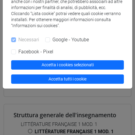
[LM3] LINGUE E LETTERATURE EUROPEE,
anche con i nostri partner, che potrebbero associarli ad altre
informazioni per finalità di analisi, di pubblicità, ecc.
AMERICANE E POSTCOLONIALI - Laurea
Cliccando “Lista cookie” potrai vedere quali cookie verranno
magistrale (DM270)
installati. Per ottenere maggiori informazioni consulta
master europeén en etudes françaises et
“Informazioni sui cookies”.
francophones
/
letterature e culture
Necessari
Google - Youtube
Facebook - Pixel
Mutua da
Accetta i cookies selezionati
LITTÉRATURE FRANÇAISE 1 MOD. 1
Accetta tutti i cookie
[LMF02L]
Struttura generale dell'insegnamento
LITTÉRATURE FRANÇAISE 1 MOD. 1
LITTÉRATURE FRANÇAISE 1 MOD. 1