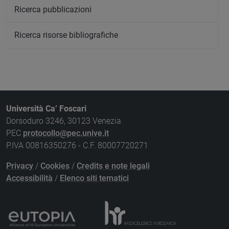
Ricerca pubblicazioni
Ricerca risorse bibliografiche
Università Ca’ Foscari
Dorsoduro 3246, 30123 Venezia
PEC
protocollo@pec.unive.it
P.IVA 00816350276 - C.F. 80007720271
Privacy
/
Cookies
/
Credits e note legali
Accessibilità
/
Elenco siti tematici