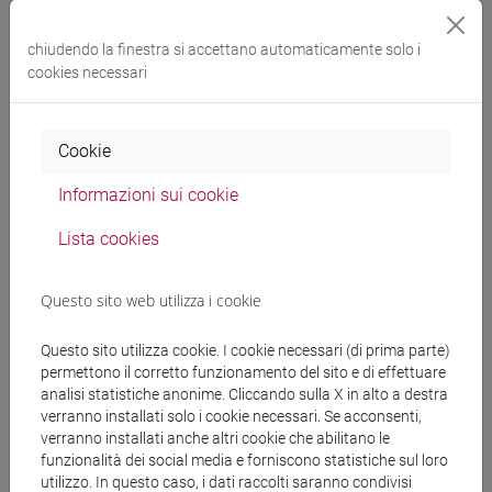
chiudendo la finestra si accettano automaticamente solo i
Docenti
cookies necessari
BUZZONI Marina
- 30h Lezione
Cookie
Informazioni sui cookie
Materiali didattici
Lista cookies
Materiali su Moodle
Questo sito web utilizza i cookie
Questo sito utilizza cookie. I cookie necessari (di prima parte)
Corsi di studio e percorsi
permettono il corretto funzionamento del sito e di effettuare
analisi statistiche anonime. Cliccando sulla X in alto a destra
[LM3] LINGUE E LETTERATURE EUROPEE,
verranno installati solo i cookie necessari. Se acconsenti,
AMERICANE E POSTCOLONIALI - Laurea
verranno installati anche altri cookie che abilitano le
magistrale (DM270)
funzionalità dei social media e forniscono statistiche sul loro
utilizzo. In questo caso, i dati raccolti saranno condivisi
english and american studies