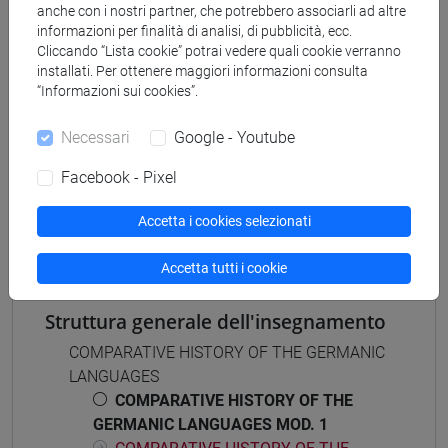
anche con i nostri partner, che potrebbero associarli ad altre
[LM5] SCIENZE DEL LINGUAGGIO - Laurea
informazioni per finalità di analisi, di pubblicità, ecc.
magistrale (DM270)
Cliccando “Lista cookie” potrai vedere quali cookie verranno
english linguistics
installati. Per ottenere maggiori informazioni consulta
“Informazioni sui cookies”.
Necessari
Google - Youtube
Mutua da
Facebook - Pixel
GERMANIC PHILOLOGY 1 MOD. 1 [LM5550]
Accetta i cookies selezionati
Accetta tutti i cookie
Struttura generale dell'insegnamento
COMPARATIVE HISTORY OF THE GERMANIC
LANGUAGES
COMPARATIVE HISTORY OF THE
GERMANIC LANGUAGES MOD. 1