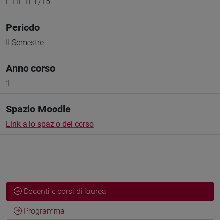
L-FIL-LET/15
Periodo
II Semestre
Anno corso
1
Spazio Moodle
Link allo spazio del corso
Docenti e corsi di laurea
Programma