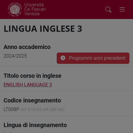
Università
Ca' Foscari
Venezia
LINGUA INGLESE 3
Anno accademico
2024/2025
Programmi anni precedenti
Titolo corso in inglese
ENGLISH LANGUAGE 3
Codice insegnamento
LT008P
(AF:519165 AR:288748)
Lingua di insegnamento