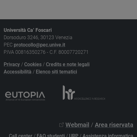
Università Ca’ Foscari
Dorsoduro 3246, 30123 Venezia
PEC
protocollo@pec.unive.it
P.IVA 00816350276 - C.F. 80007720271
Privacy
/
Cookies
/
Credits e note legali
Accessibilità
/
Elenco siti tematici
Webmail
/
Area riservata
Call center
/
FAQ studenti
/
URP
/
Assistenza informatica