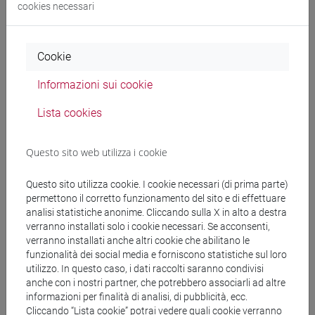
cookies necessari
Docenti
Cookie
ZANETTIN Federico
- 30h Lezione
Informazioni sui cookie
Materiali didattici
Lista cookies
Materiali su Moodle
Questo sito web utilizza i cookie
Questo sito utilizza cookie. I cookie necessari (di prima parte)
permettono il corretto funzionamento del sito e di effettuare
Corsi di studio e percorsi
analisi statistiche anonime. Cliccando sulla X in alto a destra
verranno installati solo i cookie necessari. Se acconsenti,
[LT10] LINGUE, CIVILTÀ E SCIENZE DEL
verranno installati anche altri cookie che abilitano le
LINGUAGGIO - Laurea
funzionalità dei social media e forniscono statistiche sul loro
utilizzo. In questo caso, i dati raccolti saranno condivisi
percorso comune
anche con i nostri partner, che potrebbero associarli ad altre
informazioni per finalità di analisi, di pubblicità, ecc.
Cliccando “Lista cookie” potrai vedere quali cookie verranno