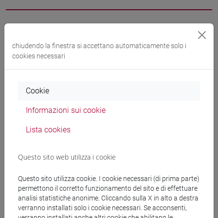
Docenti
chiudendo la finestra si accettano automaticamente solo i
cookies necessari
DE VINCENTIS Stefania
- 30h Lezione
Materiali didattici
Cookie
Informazioni sui cookie
Materiali su Moodle
Lista cookies
Questo sito web utilizza i cookie
Corsi di studio e percorsi
[FT1] CONSERVAZIONE E GESTIONE DEI BENI
Questo sito utilizza cookie. I cookie necessari (di prima parte)
permettono il corretto funzionamento del sito e di effettuare
E DELLE ATTIVITÀ CULTURALI - Laurea
analisi statistiche anonime. Cliccando sulla X in alto a destra
storia dell'arte
/
tars
verranno installati solo i cookie necessari. Se acconsenti,
[FT3] LETTERE - Laurea
verranno installati anche altri cookie che abilitano le