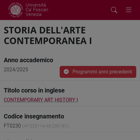
Università
Ca' Foscari
Venezia
STORIA DELL'ARTE
CONTEMPORANEA I
Anno accademico
2024/2025
Programmi anni precedenti
Titolo corso in inglese
CONTEMPORARY ART HISTORY I
Codice insegnamento
FT0230
(AF:520114 AR:290181)