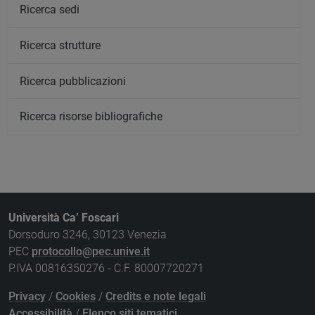
Ricerca sedi
Ricerca strutture
Ricerca pubblicazioni
Ricerca risorse bibliografiche
Università Ca’ Foscari
Dorsoduro 3246, 30123 Venezia
PEC
protocollo@pec.unive.it
P.IVA 00816350276 - C.F. 80007720271
Privacy
/
Cookies
/
Credits e note legali
Accessibilità
/
Elenco siti tematici