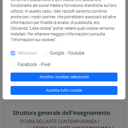
scienze del testo letterario e della comunicazione
funzionalità dei social media e forniscono statistiche sul loro
[FT5] STORIA - Laurea
utilizzo. In questo caso, i dati raccolti saranno condivisi
anche con i nostri partner, che potrebbero associarli ad altre
storico - dall'egemonia europea alla
informazioni per finalità di analisi, di pubblicità, ecc.
mondializzazione
/
antropologico
/
archivistico
Cliccando “Lista cookie” potrai vedere quali cookie verranno
bibliotecario
installati. Per ottenere maggiori informazioni consulta
“Informazioni sui cookies”.
Necessari
Google - Youtube
Mutua da
Facebook - Pixel
STORIA DELL'ARTE CONTEMPORANEA I
Accetta i cookies selezionati
[FT0230]
Accetta tutti i cookie
Struttura generale dell'insegnamento
STORIA DELL'ARTE CONTEMPORANEA I