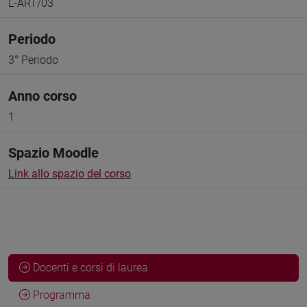
L-ART/03
Periodo
3° Periodo
Anno corso
1
Spazio Moodle
Link allo spazio del corso
Docenti e corsi di laurea
Programma