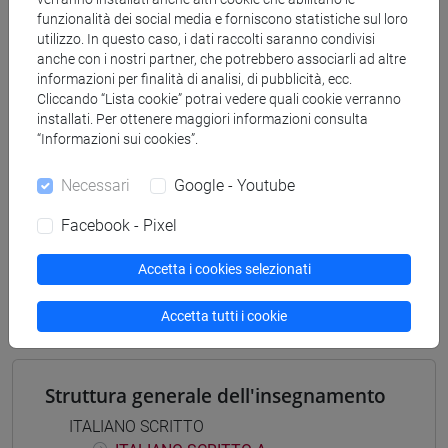
percorso comune
funzionalità dei social media e forniscono statistiche sul loro
[FT4] SCIENZE DELLA SOCIETÀ E DEL
utilizzo. In questo caso, i dati raccolti saranno condivisi
anche con i nostri partner, che potrebbero associarli ad altre
SERVIZIO SOCIALE - Laurea
informazioni per finalità di analisi, di pubblicità, ecc.
percorso comune
Cliccando “Lista cookie” potrai vedere quali cookie verranno
[FT5] STORIA - Laurea
installati. Per ottenere maggiori informazioni consulta
percorso comune
“Informazioni sui cookies”.
Necessari
Google - Youtube
Facebook - Pixel
Mutua da
Accetta i cookies selezionati
ITALIANO SCRITTO [FT0302]
Accetta tutti i cookie
Struttura generale dell'insegnamento
ITALIANO SCRITTO