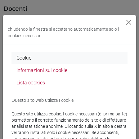
Docenti
CERESER Eugenio
- 30h Lezione
chiudendo la finestra si accettano automaticamente solo i
cookies necessari
Materiali didattici
Cookie
Materiali su Moodle
Informazioni sui cookie
Lista cookies
Corsi di studio e percorsi
[FT1] CONSERVAZIONE E GESTIONE DEI BENI
Questo sito web utilizza i cookie
E DELLE ATTIVITÀ CULTURALI - Laurea
Questo sito utilizza cookie. I cookie necessari (di prima parte)
percorso comune
permettono il corretto funzionamento del sito e di effettuare
[FT2] FILOSOFIA - Laurea
analisi statistiche anonime. Cliccando sulla X in alto a destra
percorso comune
verranno installati solo i cookie necessari. Se acconsenti,
[FT3] LETTERE - Laurea
verranno installati anche altri cookie che abilitano le