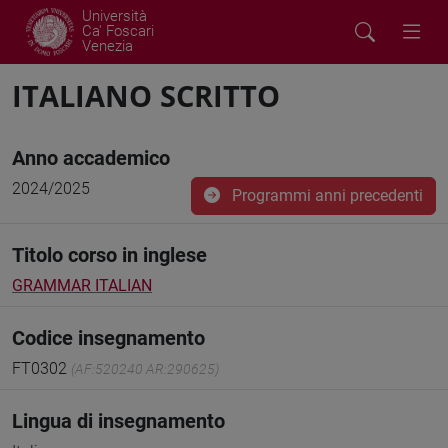
Università
Ca' Foscari
Venezia
ITALIANO SCRITTO
Anno accademico
2024/2025
Programmi anni precedenti
Titolo corso in inglese
GRAMMAR ITALIAN
Codice insegnamento
FT0302
(AF:520240 AR:290625)
Lingua di insegnamento