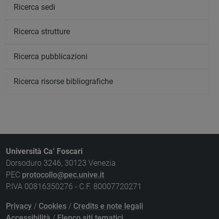
Ricerca sedi
Ricerca strutture
Ricerca pubblicazioni
Ricerca risorse bibliografiche
Università Ca’ Foscari
Dorsoduro 3246, 30123 Venezia
PEC
protocollo@pec.unive.it
P.IVA 00816350276 - C.F. 80007720271
Privacy
/
Cookies
/
Credits e note legali
Accessibilità
/
Elenco siti tematici