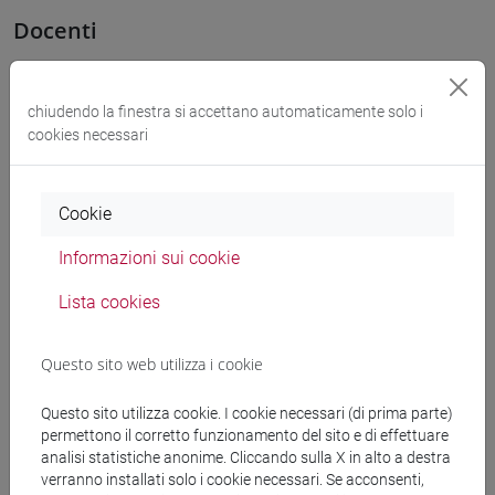
Docenti
TREMONTI Luisanna
- 30h Lezione
chiudendo la finestra si accettano automaticamente solo i
cookies necessari
Materiali didattici
Cookie
Materiali su Moodle
Informazioni sui cookie
Lista cookies
Corsi di studio e percorsi
Questo sito web utilizza i cookie
[FT1] CONSERVAZIONE E GESTIONE DEI BENI
E DELLE ATTIVITÀ CULTURALI - Laurea
Questo sito utilizza cookie. I cookie necessari (di prima parte)
percorso comune
permettono il corretto funzionamento del sito e di effettuare
[FT2] FILOSOFIA - Laurea
analisi statistiche anonime. Cliccando sulla X in alto a destra
percorso comune
verranno installati solo i cookie necessari. Se acconsenti,