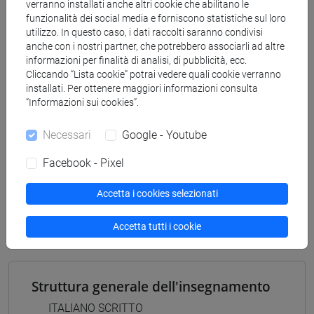
[FT3] LETTERE - Laurea
verranno installati anche altri cookie che abilitano le
funzionalità dei social media e forniscono statistiche sul loro
percorso comune
utilizzo. In questo caso, i dati raccolti saranno condivisi
[FT4] SCIENZE DELLA SOCIETÀ E DEL
anche con i nostri partner, che potrebbero associarli ad altre
SERVIZIO SOCIALE - Laurea
informazioni per finalità di analisi, di pubblicità, ecc.
percorso comune
Cliccando “Lista cookie” potrai vedere quali cookie verranno
[FT5] STORIA - Laurea
installati. Per ottenere maggiori informazioni consulta
“Informazioni sui cookies”.
percorso comune
Necessari
Google - Youtube
Facebook - Pixel
Mutua da
Accetta i cookies selezionati
ITALIANO SCRITTO [FT0302]
Accetta tutti i cookie
Struttura generale dell'insegnamento
ITALIANO SCRITTO