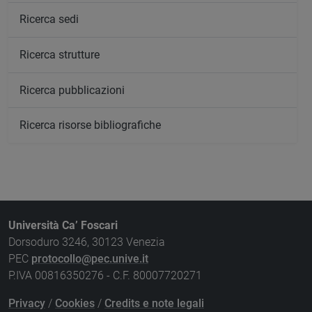
Ricerca sedi
Ricerca strutture
Ricerca pubblicazioni
Ricerca risorse bibliografiche
Università Ca’ Foscari
Dorsoduro 3246, 30123 Venezia
PEC
protocollo@pec.unive.it
P.IVA 00816350276 - C.F. 80007720271
Privacy
/
Cookies
/
Credits e note legali