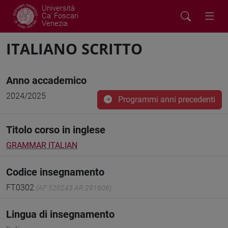
Università
Ca' Foscari
Venezia
ITALIANO SCRITTO
Anno accademico
2024/2025
Programmi anni precedenti
Titolo corso in inglese
GRAMMAR ITALIAN
Codice insegnamento
FT0302
(AF:520243 AR:291606)
Lingua di insegnamento