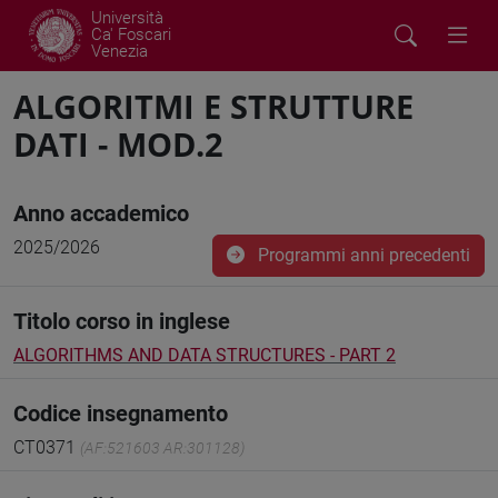
Università
Ca' Foscari
Venezia
ALGORITMI E STRUTTURE
DATI - MOD.2
Anno accademico
2025/2026
Programmi anni precedenti
Titolo corso in inglese
ALGORITHMS AND DATA STRUCTURES - PART 2
Codice insegnamento
CT0371
(AF:521603 AR:301128)