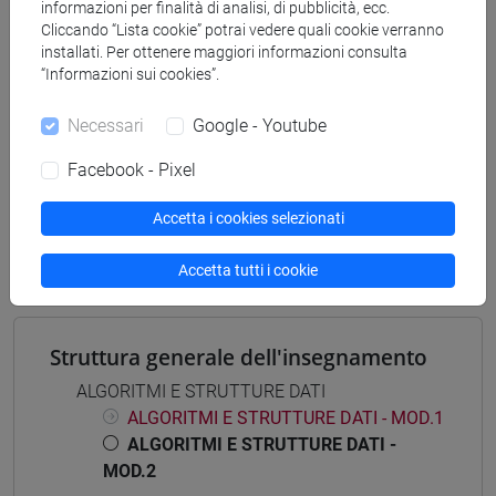
informazioni per finalità di analisi, di pubblicità, ecc.
tecnologie e scienze dell'informazione
/
european
Cliccando “Lista cookie” potrai vedere quali cookie verranno
computer science
installati. Per ottenere maggiori informazioni consulta
“Informazioni sui cookies”.
Necessari
Google - Youtube
Mutua da
Facebook - Pixel
ALGORITMI E STRUTTURE DATI - MOD.2
Accetta i cookies selezionati
[CT0371]
Accetta tutti i cookie
Struttura generale dell'insegnamento
ALGORITMI E STRUTTURE DATI
ALGORITMI E STRUTTURE DATI - MOD.1
ALGORITMI E STRUTTURE DATI -
MOD.2