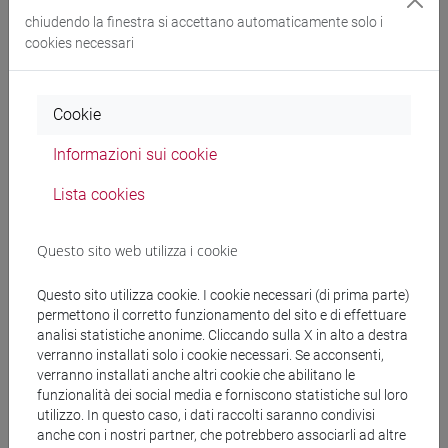
chiudendo la finestra si accettano automaticamente solo i
cookies necessari
Docenti
Cookie
RAFFAETA' Alessandra
- 48h Lezione
Informazioni sui cookie
Materiali didattici
Lista cookies
Materiali su Moodle
Questo sito web utilizza i cookie
Questo sito utilizza cookie. I cookie necessari (di prima parte)
permettono il corretto funzionamento del sito e di effettuare
Corsi di studio e percorsi
analisi statistiche anonime. Cliccando sulla X in alto a destra
verranno installati solo i cookie necessari. Se acconsenti,
[CT3] INFORMATICA - Laurea
verranno installati anche altri cookie che abilitano le
tecnologie e scienze dell'informazione
/
european
funzionalità dei social media e forniscono statistiche sul loro
utilizzo. In questo caso, i dati raccolti saranno condivisi
computer science
anche con i nostri partner, che potrebbero associarli ad altre
[CTR3] INFORMATICA - Laurea