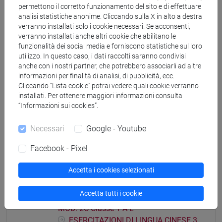
permettono il corretto funzionamento del sito e di effettuare
3 MOD. 2A Classe 2 A-E
analisi statistiche anonime. Cliccando sulla X in alto a destra
ESERCITAZIONI DI LINGUA CINESE 3
verranno installati solo i cookie necessari. Se acconsenti,
MOD. 2A Classe 2 F-O
verranno installati anche altri cookie che abilitano le
ESERCITAZIONI DI LINGUA CINESE 3
funzionalità dei social media e forniscono statistiche sul loro
utilizzo. In questo caso, i dati raccolti saranno condivisi
MOD. 2A Classe 2 P-Z
anche con i nostri partner, che potrebbero associarli ad altre
ESERCITAZIONI DI LINGUA CINESE 3 MOD.
informazioni per finalità di analisi, di pubblicità, ecc.
2B
Cliccando “Lista cookie” potrai vedere quali cookie verranno
installati. Per ottenere maggiori informazioni consulta
ESERCITAZIONI DI LINGUA CINESE 3
“Informazioni sui cookies”.
MOD. 2B Classe 1
ESERCITAZIONI DI LINGUA CINESE 3
Necessari
Google - Youtube
MOD. 2B Classe 2 A-L
ESERCITAZIONI DI LINGUA CINESE 3
Facebook - Pixel
MOD. 2B Classe 2 M-Z
Accetta i cookies selezionati
ESERCITAZIONI DI LINGUA CINESE 3 MOD.
2C
Accetta tutti i cookie
ESERCITAZIONI DI LINGUA CINESE 3
MOD. 2C Classe 1 A-L
ESERCITAZIONI DI LINGUA CINESE 3