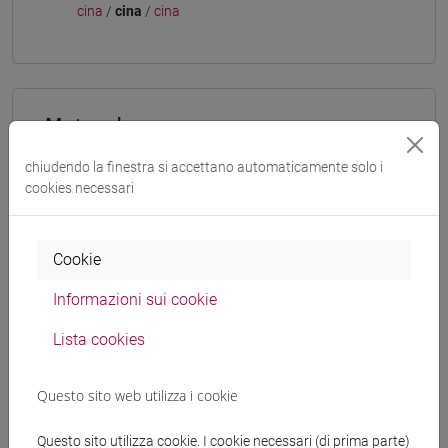
cina
/
cina
/
cina
Mutua da
ESERCITAZIONI DI LINGUA CINESE 3 MOD. 2A
chiudendo la finestra si accettano automaticamente solo i
[LT009I]
cookies necessari
Cookie
Struttura generale dell'insegnamento
Informazioni sui cookie
LINGUA CINESE 3 MOD. 2
Lista cookies
ESERCITAZIONI DI LINGUA CINESE 3 MOD.
2A
Questo sito web utilizza i cookie
ESERCITAZIONI DI LINGUA CINESE 3
MOD. 2A Classe 1
Questo sito utilizza cookie. I cookie necessari (di prima parte)
ESERCITAZIONI DI LINGUA CINESE