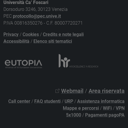
Università Ca’ Foscari
Dorsoduro 3246, 30123 Venezia
PEC
protocollo@pec.unive.it
P.IVA 00816350276 - C.F. 80007720271
Privacy
/
Cookies
/
Credits e note legali
Accessibilità
/
Elenco siti tematici
Webmail
/
Area riservata
Call center
/
FAQ studenti
/
URP
/
Assistenza informatica
Mappe e percorsi
/
WiFi
/
VPN
5x1000
/
Pagamenti pagoPA