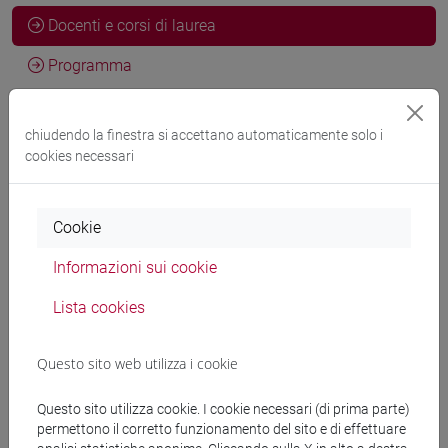
Docenti e corsi di laurea
Programma
chiudendo la finestra si accettano automaticamente solo i
Docenti
cookies necessari
BERTELE' Matteo
- 30h Lezione
Cookie
Materiali didattici
Informazioni sui cookie
Lista cookies
Materiali su Moodle
Questo sito web utilizza i cookie
Questo sito utilizza cookie. I cookie necessari (di prima parte)
Corsi di studio e percorsi
permettono il corretto funzionamento del sito e di effettuare