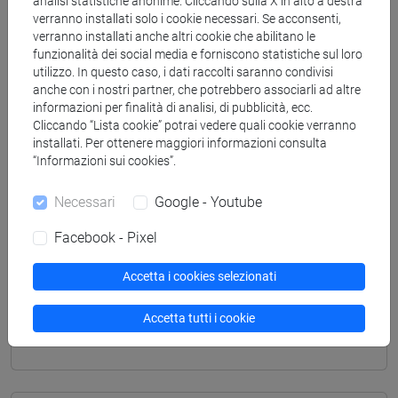
analisi statistiche anonime. Cliccando sulla X in alto a destra
[FT1] CONSERVAZIONE E GESTIONE DEI BENI
verranno installati solo i cookie necessari. Se acconsenti,
E DELLE ATTIVITÀ CULTURALI - Laurea
verranno installati anche altri cookie che abilitano le
storia dell'arte
/
tars
funzionalità dei social media e forniscono statistiche sul loro
[FT3] LETTERE - Laurea
utilizzo. In questo caso, i dati raccolti saranno condivisi
scienze del testo letterario e della comunicazione
anche con i nostri partner, che potrebbero associarli ad altre
informazioni per finalità di analisi, di pubblicità, ecc.
[FT5] STORIA - Laurea
Cliccando “Lista cookie” potrai vedere quali cookie verranno
storico - dall'egemonia europea alla
installati. Per ottenere maggiori informazioni consulta
mondializzazione
/
antropologico
/
archivistico
“Informazioni sui cookies”.
bibliotecario
Necessari
Google - Youtube
Facebook - Pixel
Mutua da
Accetta i cookies selezionati
STORIA DELL'ARTE CONTEMPORANEA I
Accetta tutti i cookie
[FT0230]