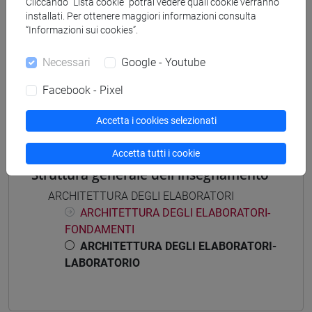
Cliccando “Lista cookie” potrai vedere quali cookie verranno
installati. Per ottenere maggiori informazioni consulta
“Informazioni sui cookies”.
Insegnamenti mutuati
Necessari
Google - Youtube
ARCHITETTURA DEGLI ELABORATORI-
Facebook - Pixel
LABORATORIO [CT0681]
Accetta i cookies selezionati
Accetta tutti i cookie
Struttura generale dell'insegnamento
ARCHITETTURA DEGLI ELABORATORI
ARCHITETTURA DEGLI ELABORATORI-
FONDAMENTI
ARCHITETTURA DEGLI ELABORATORI-
LABORATORIO