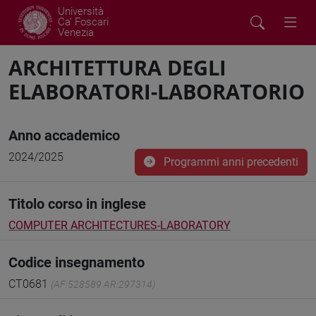
Università
Ca' Foscari
Venezia
ARCHITETTURA DEGLI
ELABORATORI-LABORATORIO
Anno accademico
2024/2025
Programmi anni precedenti
Titolo corso in inglese
COMPUTER ARCHITECTURES-LABORATORY
Codice insegnamento
CT0681
(AF:528589 AR:297314)