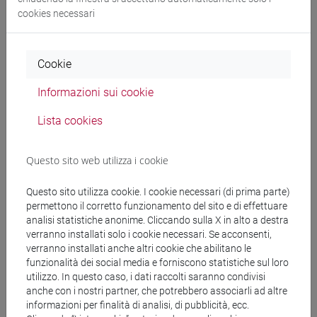
cookies necessari
Docenti
Cookie
BERGAMASCO Filippo
- 24h Laboratorio
Informazioni sui cookie
Lista cookies
Materiali didattici
Questo sito web utilizza i cookie
Materiali su Moodle
Questo sito utilizza cookie. I cookie necessari (di prima parte)
permettono il corretto funzionamento del sito e di effettuare
analisi statistiche anonime. Cliccando sulla X in alto a destra
verranno installati solo i cookie necessari. Se acconsenti,
Corsi di studio e percorsi
verranno installati anche altri cookie che abilitano le
[CT3] INFORMATICA - Laurea
funzionalità dei social media e forniscono statistiche sul loro
utilizzo. In questo caso, i dati raccolti saranno condivisi
tecnologie e scienze dell'informazione
/
european
anche con i nostri partner, che potrebbero associarli ad altre
computer science
informazioni per finalità di analisi, di pubblicità, ecc.