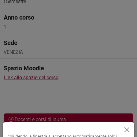
I Semestre
Anno corso
1
Sede
VENEZIA
Spazio Moodle
Link allo spazio del corso
Docenti e corsi di laurea
Programma
chiudendo la finestra si accettano automaticamente solo i