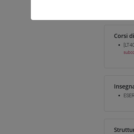
Materiali
Corsi d
[LT4
subco
Insegn
ESER
Struttu