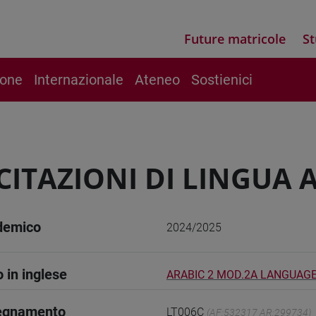
Future matricole
St
ione
Internazionale
Ateneo
Sostienici
CITAZIONI DI LINGUA 
demico
2024/2025
o in inglese
ARABIC 2 MOD.2A LANGUAGE
segnamento
LT006C
(AF:532317 AR:299734)