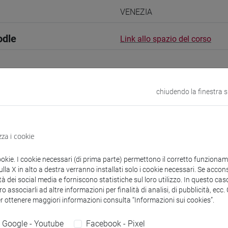
VENEZIA
odle
Link allo spazio del corso
chiudendo la finestra 
 corsi di laurea
zza i cookie
guistici
ookie. I cookie necessari (di prima parte) permettono il corretto funzionamen
la X in alto a destra verranno installati solo i cookie necessari. Se accons
Gassid
- 60h Esercitazioni
tà dei social media e forniscono statistiche sul loro utilizzo. In questo cas
o associarli ad altre informazioni per finalità di analisi, di pubblicità, ecc
er ottenere maggiori informazioni consulta “Informazioni sui cookies”.
didattici
Google - Youtube
Facebook - Pixel