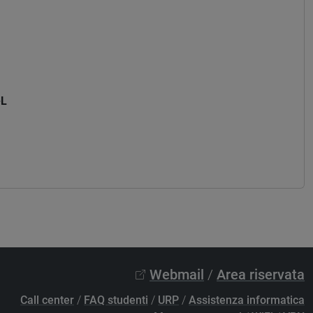
Z
-L
Z
Webmail
/
Area riservata
Call center
/
FAQ studenti
/
URP
/
Assistenza informatica