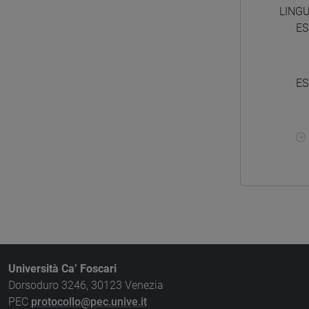
LING
ES
ES
Università Ca’ Foscari
Dorsoduro 3246, 30123 Venezia
PEC
protocollo@pec.unive.it