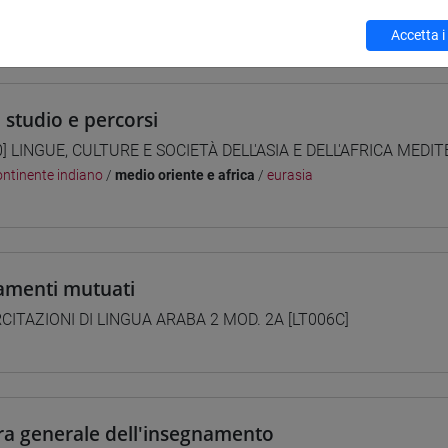
 su Moodle
Accetta i
i studio e percorsi
0] LINGUE, CULTURE E SOCIETÀ DELL'ASIA E DELL'AFRICA MEDI
ntinente indiano
/
medio oriente e africa
/
eurasia
amenti mutuati
CITAZIONI DI LINGUA ARABA 2 MOD. 2A [LT006C]
ra generale dell'insegnamento