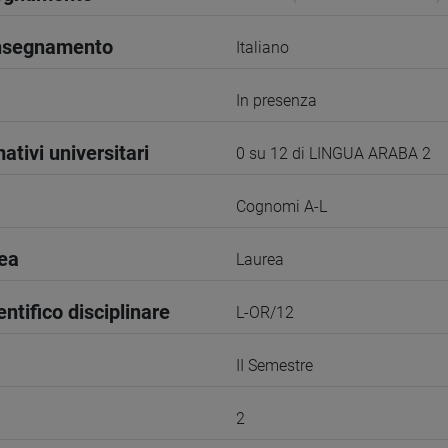
insegnamento
Italiano
In presenza
ativi universitari
0 su 12 di LINGUA ARABA 2
Cognomi A-L
rea
Laurea
entifico disciplinare
L-OR/12
II Semestre
2