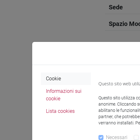
Sede
Spazio Mo
Docenti e
Cookie
Questo sito web utili
Esperti lin
Informazioni sui
Questo sito utilizza c
cookie
anonime. Cliccando sul
HOSEINI 
abilitano le funzionali
Lista cookies
partner, che potrebber
verranno installati. P
Materiali 
Necessari