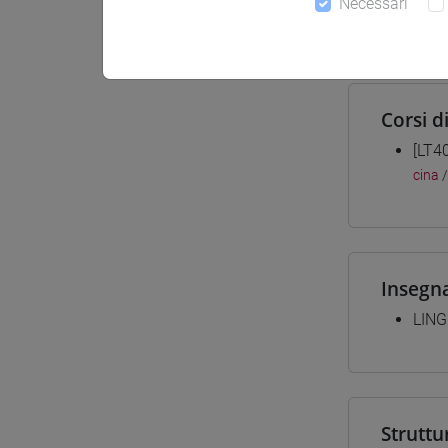
Necessari
Materiali
Corsi d
[LT4
cina
Insegn
LING
Struttu