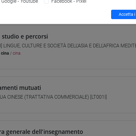
Google - Youtube
Facebook - Pixel
 su Moodle
Accetta i
i studio e percorsi
0] LINGUE, CULTURE E SOCIETÀ DELL'ASIA E DELL'AFRICA MEDI
/
cina
/
cina
amenti mutuati
UA CINESE (TRATTATIVA COMMERCIALE) [LT001I]
ra generale dell'insegnamento