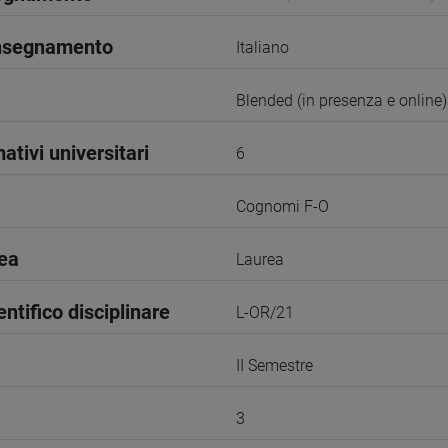
insegnamento
Italiano
Blended (in presenza e online)
ativi universitari
6
Cognomi F-O
rea
Laurea
entifico disciplinare
L-OR/21
II Semestre
3