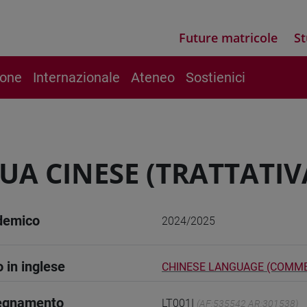
Future matricole
St
ione
Internazionale
Ateneo
Sostienici
UA CINESE (TRATTATI
demico
2024/2025
o in inglese
CHINESE LANGUAGE (COMME
segnamento
LT001I
(AF:535542 AR:301538)