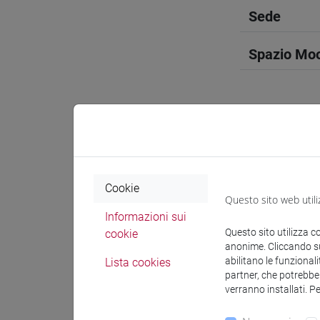
Sede
Spazio Mo
Docenti e
Cookie
Questo sito web utili
Docenti
Informazioni sui
Questo sito utilizza c
cookie
anonime. Cliccando sul
ZANINI Li
abilitano le funzionali
Lista cookies
partner, che potrebber
verranno installati. P
Materiali 