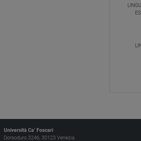
LING
ES
LI
Università Ca’ Foscari
Dorsoduro 3246, 30123 Venezia