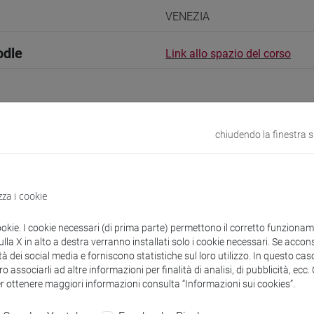
VENEZIA
odle
Link allo spazio del corso
chiudendo la finestra 
 corsi di laurea
Programma
zza i cookie
ookie. I cookie necessari (di prima parte) permettono il corretto funzionamen
la X in alto a destra verranno installati solo i cookie necessari. Se accons
vio
- 30h Lezione
tà dei social media e forniscono statistiche sul loro utilizzo. In questo cas
o associarli ad altre informazioni per finalità di analisi, di pubblicità, ecc
er ottenere maggiori informazioni consulta “Informazioni sui cookies”.
didattici