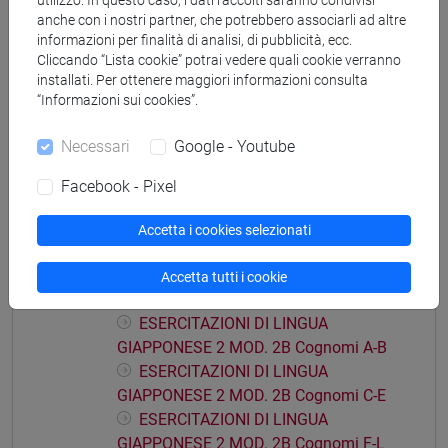
utilizzo. In questo caso, i dati raccolti saranno condivisi
ESERCITAZIONI DI LINGUA
anche con i nostri partner, che potrebbero associarli ad altre
informazioni per finalità di analisi, di pubblicità, ecc.
GIAPPONESE 2 MOD. 1E Cognomi M-P
Cliccando “Lista cookie” potrai vedere quali cookie verranno
ESERCITAZIONI DI LINGUA
installati. Per ottenere maggiori informazioni consulta
GIAPPONESE 2 MOD. 1E Cognomi Q-Z
“Informazioni sui cookies”.
ESERCITAZIONI DI LINGUA GIAPPONESE 2
Necessari
Google - Youtube
MOD. 2A
ESERCITAZIONI DI LINGUA
Facebook - Pixel
GIAPPONESE 2 MOD. 2A Cognomi A-L
ESERCITAZIONI DI LINGUA
Accetta i cookies selezionati
GIAPPONESE 2 MOD. 2A Cognomi M-Z
ESERCITAZIONI DI LINGUA GIAPPONESE 2
Accetta tutti i cookie
MOD. 2B
ESERCITAZIONI DI LINGUA
GIAPPONESE 2 MOD. 2B Cognomi A-B
ESERCITAZIONI DI LINGUA
GIAPPONESE 2 MOD. 2B Cognomi C-E
ESERCITAZIONI DI LINGUA
GIAPPONESE 2 MOD. 2B Cognomi F-L