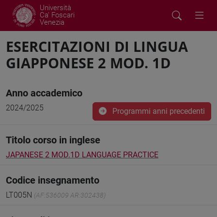
Università
Ca' Foscari
Venezia
ESERCITAZIONI DI LINGUA
GIAPPONESE 2 MOD. 1D
Anno accademico
2024/2025
Programmi anni precedenti
Titolo corso in inglese
JAPANESE 2 MOD.1D LANGUAGE PRACTICE
Codice insegnamento
LT005N
(AF:536009 AR:302438)