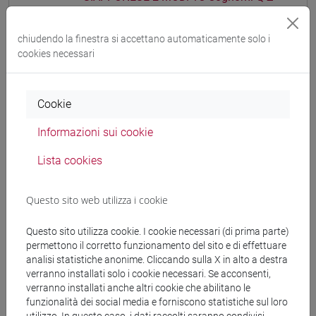
ESERCITAZIONI DI LINGUA GIAPPONESE 2
MOD. 1D
chiudendo la finestra si accettano automaticamente solo i
ESERCITAZIONI DI LINGUA
cookies necessari
GIAPPONESE 2 MOD. 1D Cognomi A-C
ESERCITAZIONI DI LINGUA
Cookie
GIAPPONESE 2 MOD. 1D Cognomi D-L
ESERCITAZIONI DI LINGUA
Informazioni sui cookie
GIAPPONESE 2 MOD. 1D Cognomi M-R
ESERCITAZIONI DI LINGUA
Lista cookies
GIAPPONESE 2 MOD. 1D Cognomi S-Z
ESERCITAZIONI DI LINGUA GIAPPONESE 2
Questo sito web utilizza i cookie
MOD. 1E
ESERCITAZIONI DI LINGUA
Questo sito utilizza cookie. I cookie necessari (di prima parte)
GIAPPONESE 2 MOD. 1E Cognomi A-B
permettono il corretto funzionamento del sito e di effettuare
analisi statistiche anonime. Cliccando sulla X in alto a destra
ESERCITAZIONI DI LINGUA
verranno installati solo i cookie necessari. Se acconsenti,
GIAPPONESE 2 MOD. 1E Cognomi C-E
verranno installati anche altri cookie che abilitano le
ESERCITAZIONI DI LINGUA
funzionalità dei social media e forniscono statistiche sul loro
GIAPPONESE 2 MOD. 1E Cognomi F-L