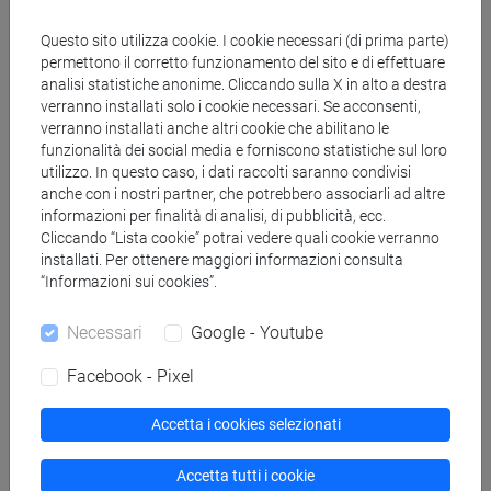
Corsi di studio e percorsi
Questo sito utilizza cookie. I cookie necessari (di prima parte)
[LT40] LINGUE, CULTURE E SOCIETÀ DELL'ASIA
permettono il corretto funzionamento del sito e di effettuare
E DELL'AFRICA MEDITERRANEA - Laurea
analisi statistiche anonime. Cliccando sulla X in alto a destra
giappone
/
giappone
/
giappone
verranno installati solo i cookie necessari. Se acconsenti,
verranno installati anche altri cookie che abilitano le
funzionalità dei social media e forniscono statistiche sul loro
utilizzo. In questo caso, i dati raccolti saranno condivisi
anche con i nostri partner, che potrebbero associarli ad altre
informazioni per finalità di analisi, di pubblicità, ecc.
Mutua da
Cliccando “Lista cookie” potrai vedere quali cookie verranno
ESERCITAZIONI DI LINGUA GIAPPONESE
installati. Per ottenere maggiori informazioni consulta
“Informazioni sui cookies”.
(TRATTATIVA COMMERCIALE) MOD. 1A
[LT010N]
Necessari
Google - Youtube
Facebook - Pixel
Accetta i cookies selezionati
Struttura generale dell'insegnamento
LINGUA GIAPPONESE (TRATTATIVA
Accetta tutti i cookie