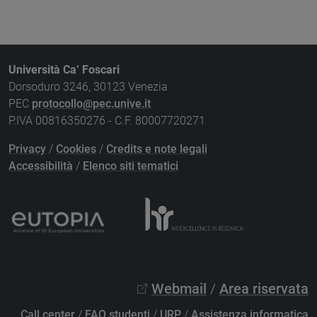
Università Ca’ Foscari
Dorsoduro 3246, 30123 Venezia
PEC
protocollo@pec.unive.it
P.IVA 00816350276 - C.F. 80007720271
Privacy
/
Cookies
/
Credits e note legali
Accessibilità
/
Elenco siti tematici
Webmail
/
Area riservata
Call center
/
FAQ studenti
/
URP
/
Assistenza informatica