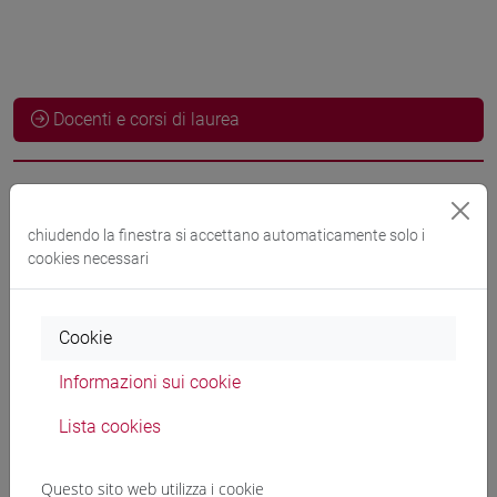
Docenti e corsi di laurea
Esperti linguistici
chiudendo la finestra si accettano automaticamente solo i
cookies necessari
NISHIDA Shoko
- 30h Esercitazioni
Cookie
Materiali didattici
Informazioni sui cookie
Materiali su Moodle
Lista cookies
Questo sito web utilizza i cookie