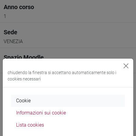
Anno corso
1
Sede
VENEZIA
Spazio Moodle
Link allo spazio del corso
chiudendo la finestra si accettano automaticamente solo i
cookies necessari
Cookie
Docenti e corsi di laurea
Informazioni sui cookie
Programma
Lista cookies