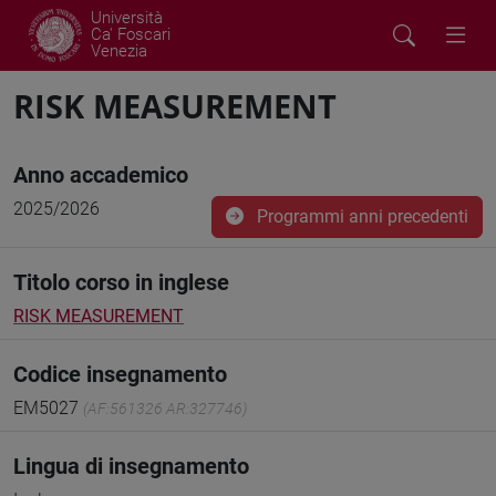
Università
Ca' Foscari
Venezia
RISK MEASUREMENT
Anno accademico
2025/2026
Programmi anni precedenti
Titolo corso in inglese
RISK MEASUREMENT
Codice insegnamento
EM5027
(AF:561326 AR:327746)
Lingua di insegnamento