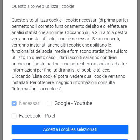
Questo sito web utilizza i cookie
Genera calendario ICS
Questo sito utilizza cookie. I cookie necessari (di prima parte)
Genera calendario XLS
permettono il corretto funzionamento del sito e di effettuare
analisi statistiche anonime. Cliccando sulla X in alto a destra
verranno installati solo i cookie necessari. Se acconsenti,
Copia questo URL per importare gli orari nel tuo Google
verranno installati anche altri cookie che abilitano le
Calendar:
funzionalità dei social media e forniscono statistiche sul loro
https://www.unive.it/data/ajax/Didattica/generaics?
utilizzo. In questo caso, i dati raccolti saranno condivisi
cache=-1&afid=561326
anche con i nostri partner, che potrebbero associarli ad altre
informazioni per finalità di analisi, di pubblicità, ecc.
Cliccando “Lista cookie” potrai vedere quali cookie verranno
installati. Per ottenere maggiori informazioni consulta
Orario settimanale
“Informazioni sui cookies”.
Necessari
Google - Youtube
Facebook - Pixel
Giorno
Orario
Aula
Sede
Note
Accetta i cookies selezionati