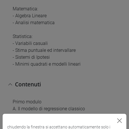
Matematica:
- Algebra Lineare
- Analisi matematica
Statistica:
- Variabili casuali
- Stima puntuale ed intervallare
- Sistemi di Ipotesi
- Minimi quadrati e modelli lineari
Contenuti
Primo modulo
A. Il modello di regressione classico
A.1 Il modello di regressione lineare
chiudendo la finestra si accettano automaticamente solo i