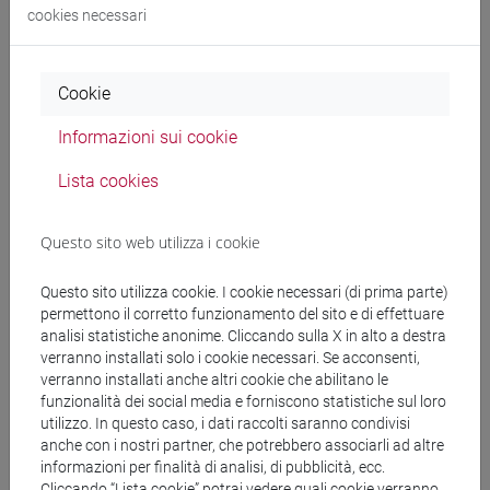
A.2 Le ipotesi necessarie in campioni finiti
cookies necessari
A.3 Proprietà degli stimatori OLS (in campioni finiti)
A.4 Il teorema di Frisch-Waugh-Lowell
A.5 Sistemi d'ipotesi nell'ambito del modello di
Cookie
regressione
A.6 Teoria asintotica
Informazioni sui cookie
A.7 Il metodo GLS
Lista cookies
A.8 Un'introduzione alle variabili strumentali
A.9 Un'introduzione alle verosimiglianza
Questo sito web utilizza i cookie
Secondo modulo
B. Econometria delle serie storiche
Questo sito utilizza cookie. I cookie necessari (di prima parte)
permettono il corretto funzionamento del sito e di effettuare
analisi statistiche anonime. Cliccando sulla X in alto a destra
B.1. Introduzione alle serie storiche univariate
verranno installati solo i cookie necessari. Se acconsenti,
B.2. Processi ARMA
verranno installati anche altri cookie che abilitano le
B.3. I processi debolmente stazionari e il teorema
funzionalità dei social media e forniscono statistiche sul loro
di Wold
utilizzo. In questo caso, i dati raccolti saranno condivisi
anche con i nostri partner, che potrebbero associarli ad altre
B.4. Martingale e differenze di martingale
informazioni per finalità di analisi, di pubblicità, ecc.
B.5. Legge Debole dei Grandi Numeri per processi
Cliccando “Lista cookie” potrai vedere quali cookie verranno