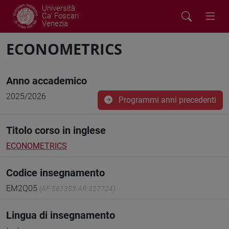
Università
Ca' Foscari
Venezia
ECONOMETRICS
Anno accademico
2025/2026
Programmi anni precedenti
Titolo corso in inglese
ECONOMETRICS
Codice insegnamento
EM2Q05
(AF:561353 AR:327724)
Lingua di insegnamento