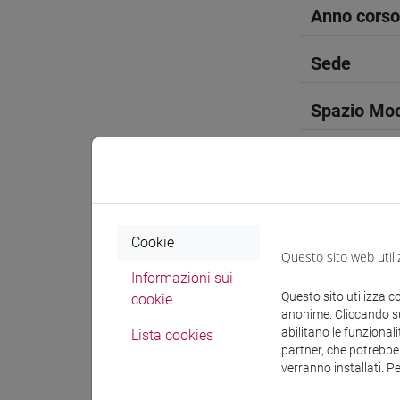
Anno corso
Sede
Spazio Mo
Docenti e
Cookie
Questo sito web utili
Informazioni sui
Questo sito utilizza c
cookie
Docenti
anonime. Cliccando sul
abilitano le funzionali
Lista cookies
partner, che potrebber
VASKA S
verranno installati. P