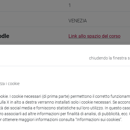
1
VENEZIA
odle
Link allo spazio del corso
chiudendo la finestra 
 corsi di laurea
zza i cookie
ookie. I cookie necessari (di prima parte) permettono il corretto funzionamen
la X in alto a destra verranno installati solo i cookie necessari. Se accons
tà dei social media e forniscono statistiche sul loro utilizzo. In questo cas
o associarli ad altre informazioni per finalità di analisi, di pubblicità, ecc
elma
- 10h Esercitazioni
er ottenere maggiori informazioni consulta “Informazioni sui cookies”.