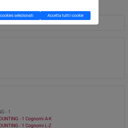
 cookies selezionati
Accetta tutti i cookie
G - 1
NTING - 1 Cognomi A-K
NTING - 1 Cognomi L-Z