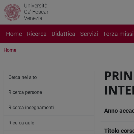
Università
Ca' Foscari
Venezia
Home
Ricerca
Didattica
Servizi
Terza miss
Home
PRIN
Cerca nel sito
INTE
Ricerca persone
Ricerca insegnamenti
Anno acca
Ricerca aule
Titolo cors