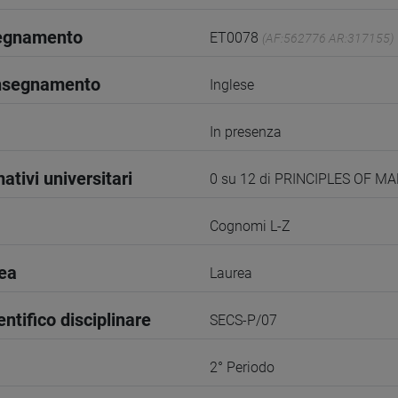
segnamento
ET0078
(AF:562776 AR:317155)
insegnamento
Inglese
In presenza
ativi universitari
0 su 12 di PRINCIPLES OF
Cognomi L-Z
rea
Laurea
entifico disciplinare
SECS-P/07
2° Periodo