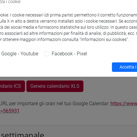
zza i cookie
VENEZIA
ookie. I cookie necessari (di prima parte) permettono il corretto funzionamen
odle
la X in alto a destra verranno installati solo i cookie necessari. Se accons
Link allo spazio del corso
tà dei social media e forniscono statistiche sul loro utilizzo. In questo cas
o associarli ad altre informazioni per finalità di analisi, di pubblicità, ecc
er ottenere maggiori informazioni consulta “Informazioni sui cookies”.
Google - Youtube
Facebook - Pixel
 corsi di laurea
Programma
Accetta i
ndario ICS
Genera calendario XLS
RL per importare gli orari nel tuo Google Calendar:
https://www
d=565931
 settimanale