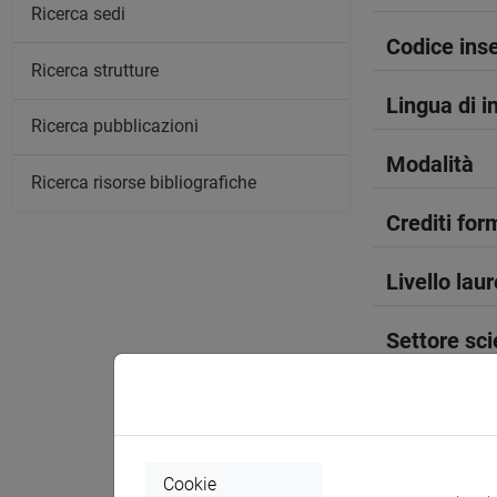
Ricerca sedi
Codice in
Ricerca strutture
Lingua di 
Ricerca pubblicazioni
Modalità
Ricerca risorse bibliografiche
Crediti form
Livello lau
Settore sci
Periodo
Anno corso
Cookie