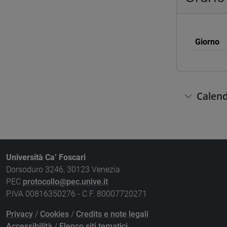
Giorno
Calend
Università Ca’ Foscari
Dorsoduro 3246, 30123 Venezia
PEC
protocollo@pec.unive.it
P.IVA 00816350276 - C.F. 80007720271
Privacy
/
Cookies
/
Credits e note legali
Accessibilità
/
Elenco siti tematici