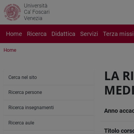
Università
Ca' Foscari
Venezia
Home
Ricerca
Didattica
Servizi
Terza miss
Home
LA R
Cerca nel sito
MEDI
Ricerca persone
Ricerca insegnamenti
Anno acca
Ricerca aule
Titolo cors