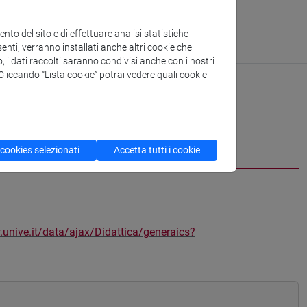
to del sito e di effettuare analisi statistiche
enti, verranno installati anche altri cookie che
o, i dati raccolti saranno condivisi anche con i nostri
. Cliccando “Lista cookie” potrai vedere quali cookie
 cookies selezionati
Accetta tutti i cookie
.unive.it/data/ajax/Didattica/generaics?