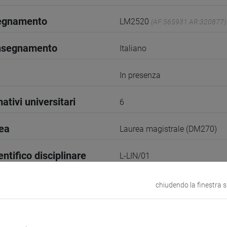
segnamento
LM2520
(AF:565931 AR:320877)
insegnamento
Italiano
In presenza
ativi universitari
6
rea
Laurea magistrale (DM270)
entifico disciplinare
L-LIN/01
II Semestre
chiudendo la finestra 
1