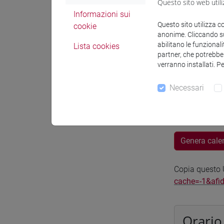
Questo sito web utili
Sede
Informazioni sui
Questo sito utilizza c
cookie
Spazio Mo
anonime. Cliccando sul
abilitano le funzionali
Lista cookies
partner, che potrebber
verranno installati. P
Necessari
Docenti e
Genera cale
Copia questo U
cache=-1&afi
Orario