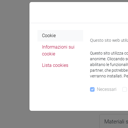
Spazio Mo
Cookie
Questo sito web utili
Docenti e
Informazioni sui
Questo sito utilizza c
cookie
anonime. Cliccando sul
abilitano le funzionali
Lista cookies
Docenti
partner, che potrebber
verranno installati. P
SIMONI M
Necessari
Materiali 
Materiali