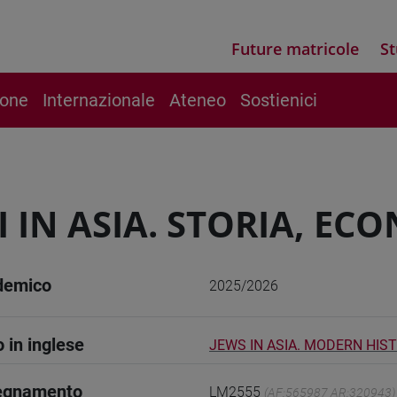
Future matricole
St
ione
Internazionale
Ateneo
Sostienici
I IN ASIA. STORIA, EC
demico
2025/2026
o in inglese
JEWS IN ASIA. MODERN HIS
segnamento
LM2555
(AF:565987 AR:320943)