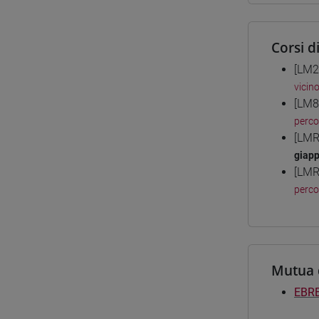
Corsi d
[LM2
vicin
[LM8
perc
[LMR
giap
[LMR
perc
Mutua 
EBRE