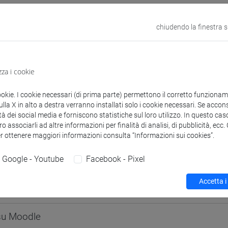
odle
Link allo spazio del corso
chiudendo la finestra 
zza i cookie
 corsi di laurea
Programma
ookie. I cookie necessari (di prima parte) permettono il corretto funzionamen
la X in alto a destra verranno installati solo i cookie necessari. Se accons
tà dei social media e forniscono statistiche sul loro utilizzo. In questo cas
o associarli ad altre informazioni per finalità di analisi, di pubblicità, ecc
er ottenere maggiori informazioni consulta “Informazioni sui cookies”.
arcella
- 30h Lezione
Google - Youtube
Facebook - Pixel
Accetta i
didattici
 su Moodle