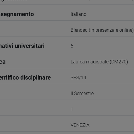
insegnamento
Italiano
Blended (in presenza e online)
ativi universitari
6
rea
Laurea magistrale (DM270)
entifico disciplinare
SPS/14
II Semestre
1
VENEZIA