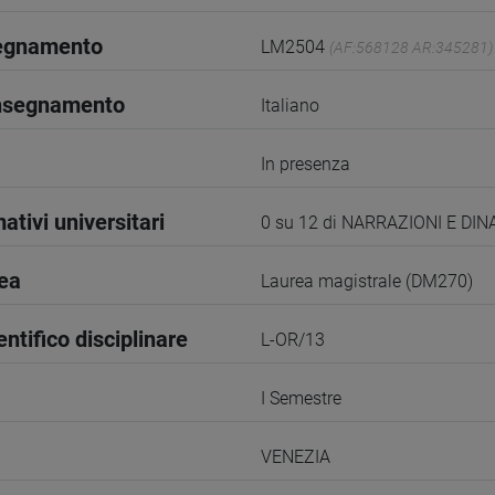
segnamento
LM2504
(AF:568128 AR:345281)
insegnamento
Italiano
In presenza
ativi universitari
0 su 12 di NARRAZIONI E DI
rea
Laurea magistrale (DM270)
entifico disciplinare
L-OR/13
I Semestre
VENEZIA