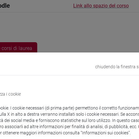
odle
Link allo spazio del corso
 corsi di laurea
chiudendo la finestra 
URSES Meral
- 30h Esercitazioni
zza i cookie
ookie. I cookie necessari (di prima parte) permettono il corretto funzionamen
didattici
la X in alto a destra verranno installati solo i cookie necessari. Se accons
tà dei social media e forniscono statistiche sul loro utilizzo. In questo cas
o associarli ad altre informazioni per finalità di analisi, di pubblicità, ecc
 su Moodle
er ottenere maggiori informazioni consulta “Informazioni sui cookies”.