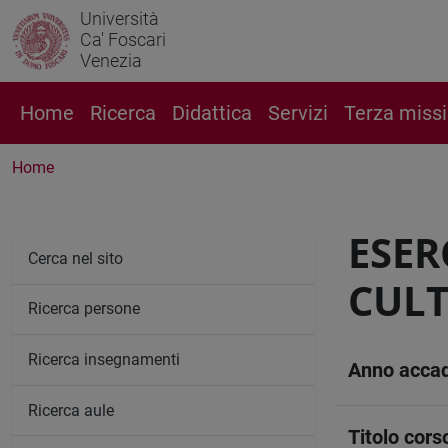
Università
Ca' Foscari
Venezia
Home
Ricerca
Didattica
Servizi
Terza miss
Home
ESER
Cerca nel sito
CULT
Ricerca persone
Ricerca insegnamenti
Anno acca
Ricerca aule
Titolo cors