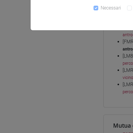
Necessari
Corsi d
[FM1
antro
[FMR
antro
[LM8
perc
[LMR
vicin
[LMR
perc
Mutua 