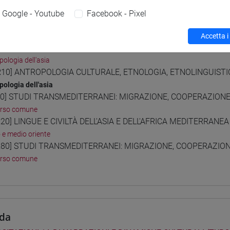
Google - Youtube
Facebook - Pixel
i studio e percorsi
Accetta i
0] ANTROPOLOGIA CULTURALE, ETNOLOGIA, ETNOLINGUISTICA -
pologia dell'asia
10] ANTROPOLOGIA CULTURALE, ETNOLOGIA, ETNOLINGUISTICA 
pologia dell'asia
0] STUDI TRANSMEDITERRANEI: MIGRAZIONE, COOPERAZIONE E
orso comune
20] LINGUE E CIVILTÀ DELL'ASIA E DELL'AFRICA MEDITERRANEA 
o e medio oriente
80] STUDI TRANSMEDITERRANEI: MIGRAZIONE, COOPERAZIONE 
orso comune
da