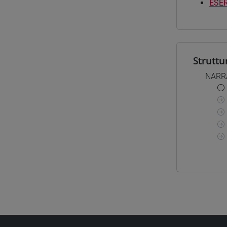
ESER
Struttu
NARRA