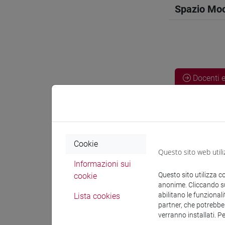
Spazio Mo
Docenti e
Docenti
Cookie
OZKAN G
Questo sito web utili
Informazioni sui
Questo sito utilizza c
cookie
Materiali 
anonime. Cliccando sul
abilitano le funzionali
Lista cookies
partner, che potrebber
Materiali
verranno installati. P