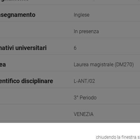
insegnamento
Inglese
In presenza
ativi universitari
6
rea
Laurea magistrale (DM270)
entifico disciplinare
L-ANT/02
3° Periodo
VENEZIA
odle
Link allo spazio del corso
chiudendo la finestra 