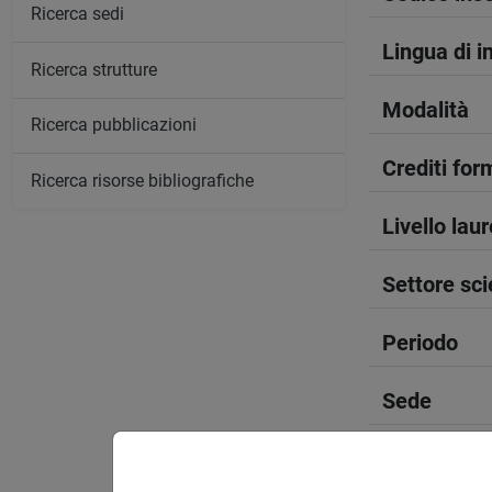
Ricerca sedi
Lingua di 
Ricerca strutture
Modalità
Ricerca pubblicazioni
Crediti form
Ricerca risorse bibliografiche
Livello lau
Settore sci
Periodo
Sede
Spazio Mo