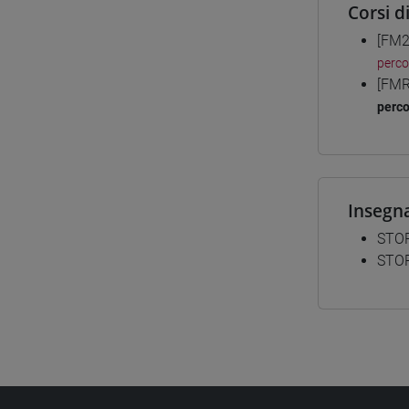
Corsi d
[FM2
perc
[FMR
perc
Insegn
STOR
STOR