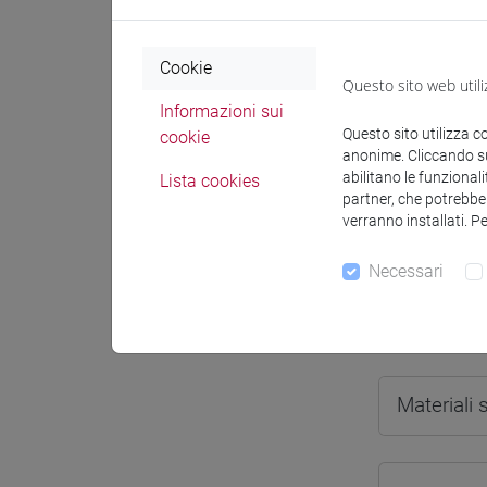
Cookie
Questo sito web utili
Informazioni sui
Docenti e
Questo sito utilizza c
cookie
anonime. Cliccando sul
abilitano le funzionali
Lista cookies
Docenti
partner, che potrebber
verranno installati. P
CANEVAR
Necessari
Materiali 
Materiali