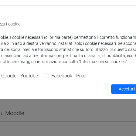
zza i cookie
 corsi di laurea
Programma
ookie. I cookie necessari (di prima parte) permettono il corretto funzionamen
la X in alto a destra verranno installati solo i cookie necessari. Se accons
tà dei social media e forniscono statistiche sul loro utilizzo. In questo cas
o associarli ad altre informazioni per finalità di analisi, di pubblicità, ecc
er ottenere maggiori informazioni consulta “Informazioni sui cookies”.
O Mirko
- 30h Lezione
Google - Youtube
Facebook - Pixel
Accetta i
didattici
 su Moodle