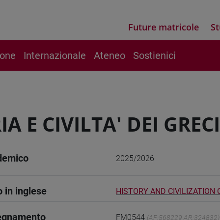
Future matricole
St
ione
Internazionale
Ateneo
Sostienici
IA E CIVILTA' DEI GRECI
demico
2025/2026
o in inglese
HISTORY AND CIVILIZATION
segnamento
FM0544
(AF:568229 AR:324832)