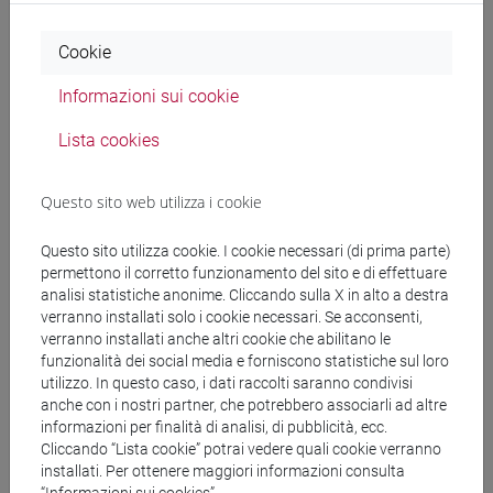
RIDI Riccardo
- 30h Lezione
Cookie
Materiali didattici
Informazioni sui cookie
Lista cookies
Materiali su Moodle
Questo sito web utilizza i cookie
Corsi di studio e percorsi
Questo sito utilizza cookie. I cookie necessari (di prima parte)
permettono il corretto funzionamento del sito e di effettuare
[FM30] SCIENZE ARCHIVISTICHE E
analisi statistiche anonime. Cliccando sulla X in alto a destra
BIBLIOTECONOMICHE - Laurea magistrale
verranno installati solo i cookie necessari. Se acconsenti,
(DM270)
verranno installati anche altri cookie che abilitano le
percorso comune
funzionalità dei social media e forniscono statistiche sul loro
[FM7] STORIA DAL MEDIOEVO ALL'ETÀ
utilizzo. In questo caso, i dati raccolti saranno condivisi
anche con i nostri partner, che potrebbero associarli ad altre
CONTEMPORANEA - Laurea magistrale
informazioni per finalità di analisi, di pubblicità, ecc.
(DM270)
Cliccando “Lista cookie” potrai vedere quali cookie verranno
percorso comune
installati. Per ottenere maggiori informazioni consulta
[FMR30] SCIENZE ARCHIVISTICHE E