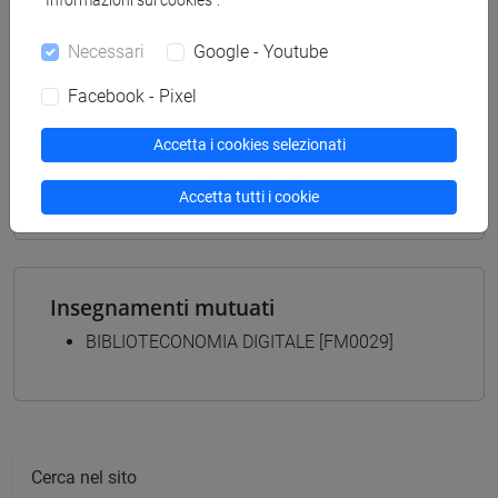
“Informazioni sui cookies”.
BIBLIOTECONOMICHE - Laurea magistrale
(DM270)
Necessari
Google - Youtube
percorso comune
Facebook - Pixel
[FMR7] STUDI STORICI: ETÀ MEDIEVALE,
MODERNA, CONTEMPORANEA - Laurea
Accetta i cookies selezionati
magistrale (DM270)
percorso comune
Accetta tutti i cookie
Insegnamenti mutuati
BIBLIOTECONOMIA DIGITALE [FM0029]
Cerca nel sito