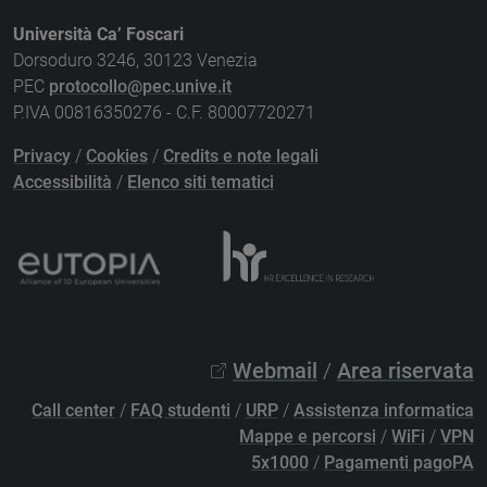
Università Ca’ Foscari
Dorsoduro 3246, 30123 Venezia
PEC
protocollo@pec.unive.it
P.IVA 00816350276 - C.F. 80007720271
Privacy
/
Cookies
/
Credits e note legali
Accessibilità
/
Elenco siti tematici
Webmail
/
Area riservata
Call center
/
FAQ studenti
/
URP
/
Assistenza informatica
Mappe e percorsi
/
WiFi
/
VPN
5x1000
/
Pagamenti pagoPA