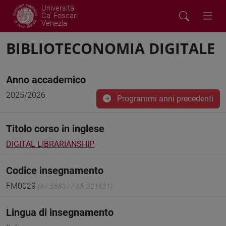
Università
Ca' Foscari
Venezia
BIBLIOTECONOMIA DIGITALE
Anno accademico
2025/2026
Programmi anni precedenti
Titolo corso in inglese
DIGITAL LIBRARIANSHIP
Codice insegnamento
FM0029
(AF:568377 AR:321621)
Lingua di insegnamento