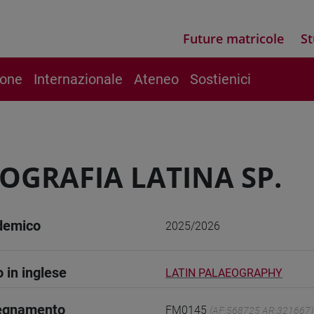
Future matricole
St
ione
Internazionale
Ateneo
Sostienici
OGRAFIA LATINA SP.
demico
2025/2026
o in inglese
LATIN PALAEOGRAPHY
segnamento
FM0145
(AF:568725 AR:321667)