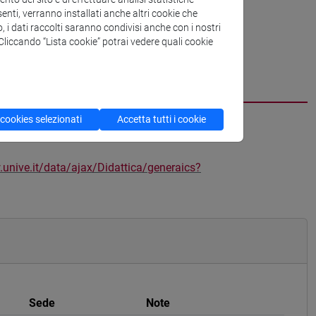
enti, verranno installati anche altri cookie che
o, i dati raccolti saranno condivisi anche con i nostri
. Cliccando “Lista cookie” potrai vedere quali cookie
 cookies selezionati
Accetta tutti i cookie
.unive.it/data/ajax/Didattica/generaics?
Sede
Note