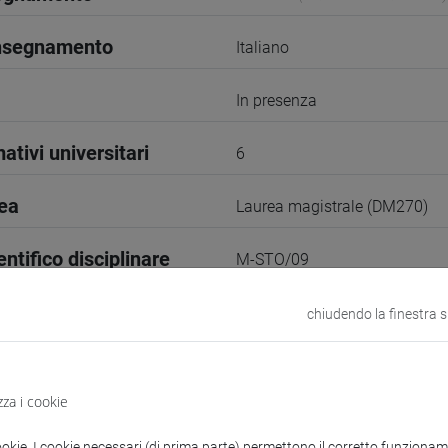
insegnamento
Italiano
In presenza
ativi universitari
6
rea
Laurea magistrale (DM270)
entifico disciplinare
M-STO/09
I Semestre
chiudendo la finestra 
VENEZIA
zza i cookie
odle
Link allo spazio del corso
ookie. I cookie necessari (di prima parte) permettono il corretto funzionamen