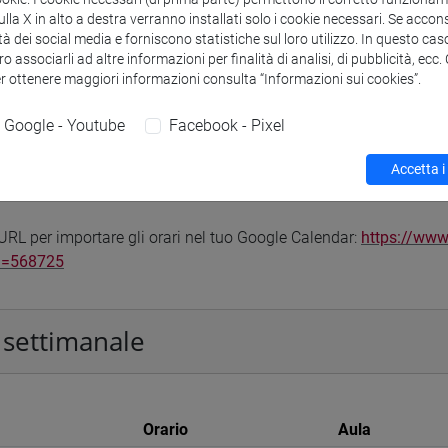
la X in alto a destra verranno installati solo i cookie necessari. Se accons
tà dei social media e forniscono statistiche sul loro utilizzo. In questo cas
o associarli ad altre informazioni per finalità di analisi, di pubblicità, ecc
er ottenere maggiori informazioni consulta “Informazioni sui cookies”.
 corsi di laurea
Programma
Google - Youtube
Facebook - Pixel
Accetta i
ndario ICS
Genera calendario XLS
RL per importare gli orari nel tuo Google Calendar:
https://www
d=568725
 settimanale
Orario
Aula