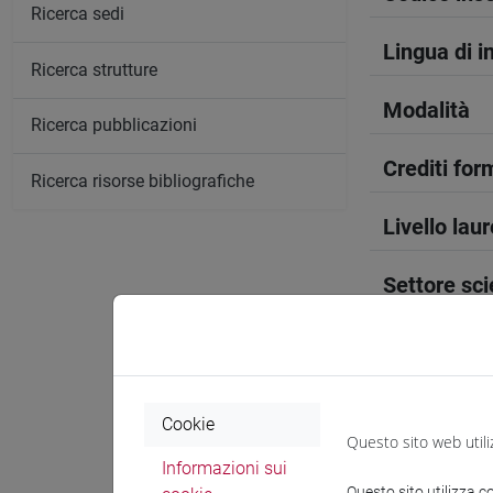
Ricerca sedi
Lingua di 
Ricerca strutture
Modalità
Ricerca pubblicazioni
Crediti form
Ricerca risorse bibliografiche
Livello lau
Settore sci
Periodo
Sede
Cookie
Questo sito web utili
Spazio Mo
Informazioni sui
Questo sito utilizza c