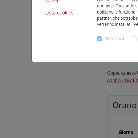
cookie
anonime. Cliccando sul
abilitano le funzionali
Lista cookies
partner, che potrebber
verranno installati. P
Docenti e
Necessari
Genera cale
Copia questo U
cache=-1&afi
Orario
Giorno