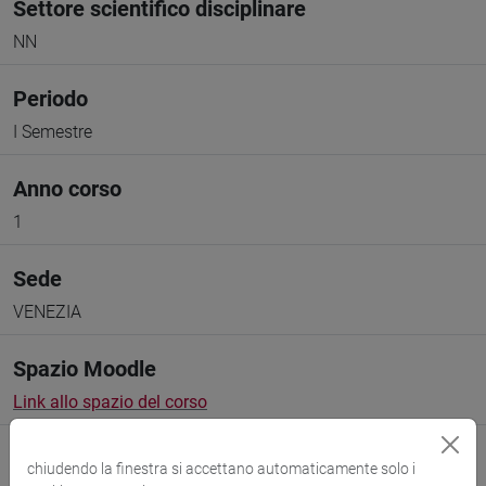
Settore scientifico disciplinare
NN
Periodo
I Semestre
Anno corso
1
Sede
VENEZIA
Spazio Moodle
Link allo spazio del corso
chiudendo la finestra si accettano automaticamente solo i