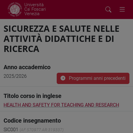
Università
Ca' Foscari
Venezia
SICUREZZA E SALUTE NELLE
ATTIVITÀ DIDATTICHE E DI
RICERCA
Anno accademico
2025/2026
Programmi anni precedenti
Titolo corso in inglese
HEALTH AND SAFETY FOR TEACHING AND RESEARCH
Codice insegnamento
SIC001
(AF:570977 AR:319337)