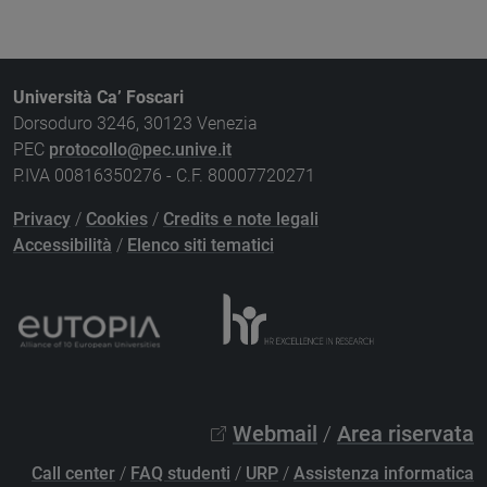
Università Ca’ Foscari
Dorsoduro 3246, 30123 Venezia
PEC
protocollo@pec.unive.it
P.IVA 00816350276 - C.F. 80007720271
Privacy
/
Cookies
/
Credits e note legali
Accessibilità
/
Elenco siti tematici
Webmail
/
Area riservata
Call center
/
FAQ studenti
/
URP
/
Assistenza informatica