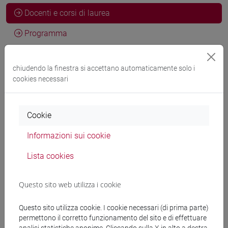
Docenti e corsi di laurea
Programma
chiudendo la finestra si accettano automaticamente solo i
Docenti
cookies necessari
CRESTINI Claudia
- 8h Laboratorio
Cookie
VISENTIN Fabiano
- 8h Laboratorio, in copresenza
Informazioni sui cookie
Lista cookies
Materiali didattici
Questo sito web utilizza i cookie
Materiali su Moodle
Questo sito utilizza cookie. I cookie necessari (di prima parte)
permettono il corretto funzionamento del sito e di effettuare