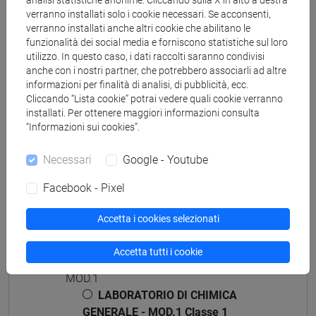
analisi statistiche anonime. Cliccando sulla X in alto a destra
verranno installati solo i cookie necessari. Se acconsenti,
Corsi di studio e percorsi
verranno installati anche altri cookie che abilitano le
[CTR7] CHIMICA E TECNOLOGIE SOSTENIBILI -
funzionalità dei social media e forniscono statistiche sul loro
utilizzo. In questo caso, i dati raccolti saranno condivisi
Laurea
anche con i nostri partner, che potrebbero associarli ad altre
percorso comune
informazioni per finalità di analisi, di pubblicità, ecc.
Cliccando “Lista cookie” potrai vedere quali cookie verranno
installati. Per ottenere maggiori informazioni consulta
“Informazioni sui cookies”.
Struttura generale dell'insegnamento
Necessari
Google - Youtube
CHIMICA GENERALE E LABORATORIO
Facebook - Pixel
CHIMICA GENERALE E LABORATORIO -
MOD.1
Accetta i cookies selezionati
CHIMICA GENERALE E LABORATORIO -
MOD.2
Accetta tutti i cookie
LABORATORIO DI CHIMICA GENERALE -
MOD.1
LABORATORIO DI CHIMICA
GENERALE - MOD.1 Classe 1