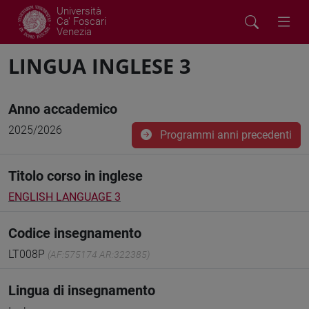
Università
Ca' Foscari
Venezia
LINGUA INGLESE 3
Anno accademico
2025/2026
Programmi anni precedenti
Titolo corso in inglese
ENGLISH LANGUAGE 3
Codice insegnamento
LT008P
(AF:575174 AR:322385)
Lingua di insegnamento