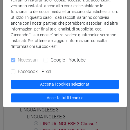
verranno installati solo i cookie necessari. Se acconsenti,
percorso comune
verranno installati anche altri cookie che abilitano le
[LTR10] LINGUE, CIVILTÀ E SCIENZE DEL
funzionalità dei social media e forniscono statistiche sul loro
utilizzo. In questo caso, i dati raccolti saranno condivisi
LINGUAGGIO - Laurea
anche con i nostri partner, che potrebbero associarli ad altre
percorso comune
informazioni per finalità di analisi, di pubblicità, ecc.
Cliccando “Lista cookie” potrai vedere quali cookie verranno
installati. Per ottenere maggiori informazioni consulta
“Informazioni sui cookies”.
Insegnamenti mutuati
Necessari
Google - Youtube
LINGUA INGLESE 3 [LT008P]
Facebook - Pixel
Accetta i cookies selezionati
Accetta tutti i cookie
Struttura generale dell'insegnamento
LINGUA INGLESE 3
LINGUA INGLESE 3
LINGUA INGLESE 3 Classe 1