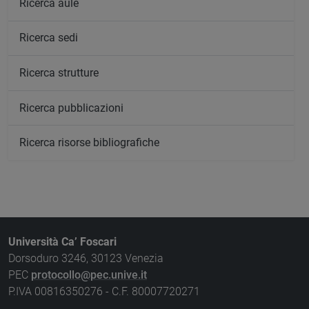
Ricerca aule
Ricerca sedi
Ricerca strutture
Ricerca pubblicazioni
Ricerca risorse bibliografiche
Università Ca’ Foscari
Dorsoduro 3246, 30123 Venezia
PEC
protocollo@pec.unive.it
P.IVA 00816350276 - C.F. 80007720271