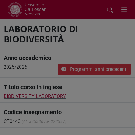
Università
Ca' Foscari
Venezia
LABORATORIO DI
BIODIVERSITÀ
Anno accademico
2025/2026
Programmi anni precedenti
Titolo corso in inglese
BIODIVERSITY LABORATORY
Codice insegnamento
CT0440
(AF:575386 AR:322537)