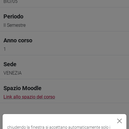
BIO/05
Periodo
II Semestre
Anno corso
1
Sede
VENEZIA
Spazio Moodle
Link allo spazio del corso
chiudendo la finestra si accettano automaticamente solo i