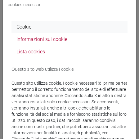
cookies necessari
Docenti e corsi di laurea
Programma
Cookie
Informazioni sui cookie
Docenti
Lista cookies
FANTINATO Edy
- 30h Laboratorio
Questo sito web utilizza i cookie
SPADA Arianna
- 30h Laboratorio
Questo sito utilizza cookie. I cookie necessari (di prima parte)
permettono il corretto funzionamento del sito e di effettuare
analisi statistiche anonime. Cliccando sulla X in alto a destra
Materiali didattici
verranno installati solo i cookie necessari. Se acconsenti,
verranno installati anche altri cookie che abilitano le
funzionalità dei social media e forniscono statistiche sul loro
Materiali su Moodle
utilizzo. In questo caso, i dati raccolti saranno condivisi
anche con i nostri partner, che potrebbero associarli ad altre
informazioni per finalità di analisi, di pubblicità, ecc.