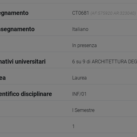
segnamento
CT0681
(AF:575920 AR:323040)
insegnamento
Italiano
In presenza
ativi universitari
6 su 9 di ARCHITETTURA DE
rea
Laurea
entifico disciplinare
INF/01
I Semestre
1