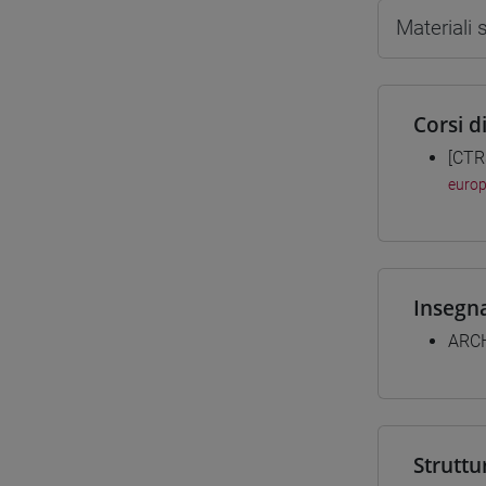
Materiali
Corsi d
[CTR
europ
Insegn
ARC
Struttu