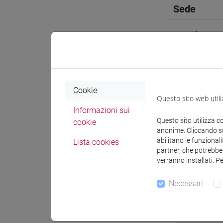
Sede
Spazio Mo
Cookie
Questo sito web utili
Docenti e
Informazioni sui
Questo sito utilizza c
cookie
anonime. Cliccando sul
Docenti
abilitano le funzionali
Lista cookies
partner, che potrebber
verranno installati. P
SIMEONI 
Necessari
Materiali 