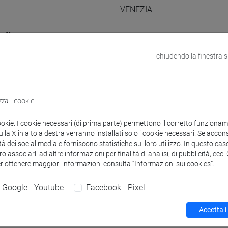
VENEZIA
odle
Link allo spazio del corso
chiudendo la finestra 
zza i cookie
 corsi di laurea
Programma
ookie. I cookie necessari (di prima parte) permettono il corretto funzionamen
la X in alto a destra verranno installati solo i cookie necessari. Se accons
tà dei social media e forniscono statistiche sul loro utilizzo. In questo cas
o associarli ad altre informazioni per finalità di analisi, di pubblicità, ecc
er ottenere maggiori informazioni consulta “Informazioni sui cookies”.
Marta
- 48h Lezione
Google - Youtube
Facebook - Pixel
didattici
Accetta i