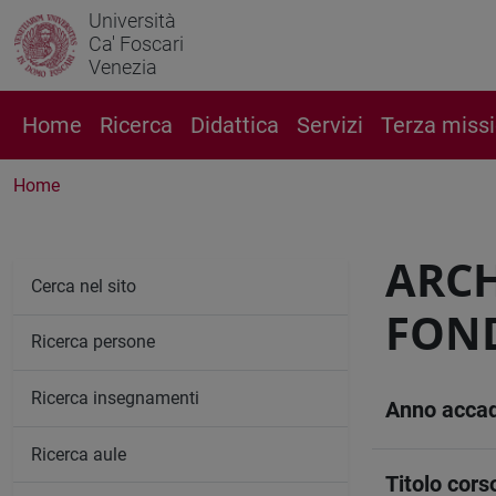
Università
Ca' Foscari
Venezia
Home
Ricerca
Didattica
Servizi
Terza miss
Home
ARCH
Cerca nel sito
FON
Ricerca persone
Ricerca insegnamenti
Anno acca
Ricerca aule
Titolo cors