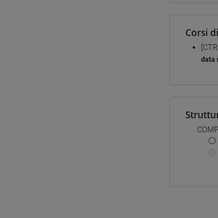
Corsi d
[CTR
data 
Struttu
COMP