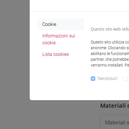
Spazio Mo
Cookie
Questo sito web utili
Informazioni sui
Questo sito utilizza c
cookie
Docenti e
anonime. Cliccando sul
abilitano le funzionali
Lista cookies
partner, che potrebber
verranno installati. P
Docenti
Necessari
PISTELL
Materiali 
Materiali