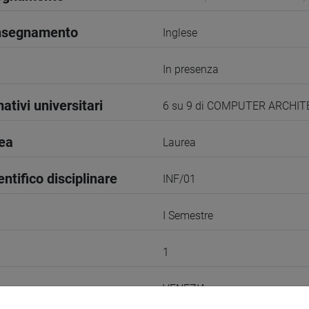
insegnamento
Inglese
In presenza
ativi universitari
6 su 9 di COMPUTER ARCHI
rea
Laurea
entifico disciplinare
INF/01
I Semestre
1
VENEZIA