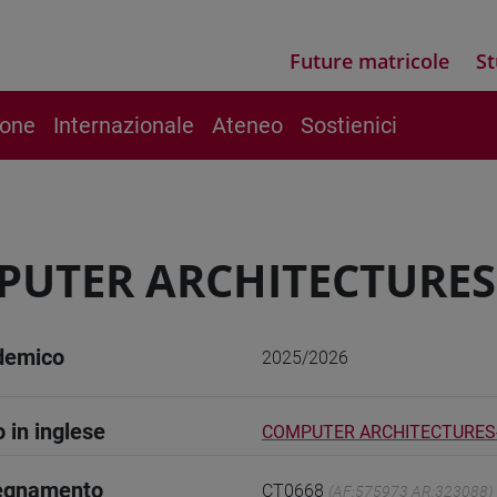
Future matricole
St
ione
Internazionale
Ateneo
Sostienici
PUTER ARCHITECTURE
demico
2025/2026
o in inglese
COMPUTER ARCHITECTURES
segnamento
CT0668
(AF:575973 AR:323088)