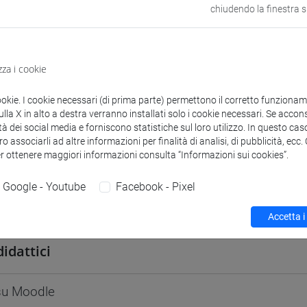
chiudendo la finestra 
odle
Link allo spazio del corso
zza i cookie
ookie. I cookie necessari (di prima parte) permettono il corretto funzionamen
 corsi di laurea
Programma
la X in alto a destra verranno installati solo i cookie necessari. Se accons
tà dei social media e forniscono statistiche sul loro utilizzo. In questo cas
o associarli ad altre informazioni per finalità di analisi, di pubblicità, ecc
er ottenere maggiori informazioni consulta “Informazioni sui cookies”.
Google - Youtube
Facebook - Pixel
ATO Mara
- 48h Lezione
Accetta i
didattici
 su Moodle