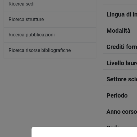
Ricerca sedi
Lingua di 
Ricerca strutture
Modalità
Ricerca pubblicazioni
Crediti form
Ricerca risorse bibliografiche
Livello lau
Settore sci
Periodo
Anno corso
Sede