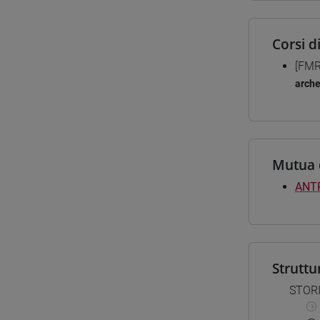
Corsi d
[FMR
arche
Mutua 
ANTR
Struttu
STORI