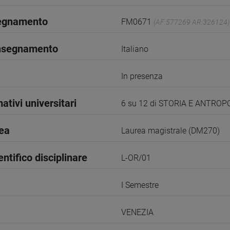
segnamento
FM0671
(AF:577269 AR:326124)
insegnamento
Italiano
In presenza
ativi universitari
6 su 12 di STORIA E ANTRO
rea
Laurea magistrale (DM270)
entifico disciplinare
L-OR/01
I Semestre
VENEZIA