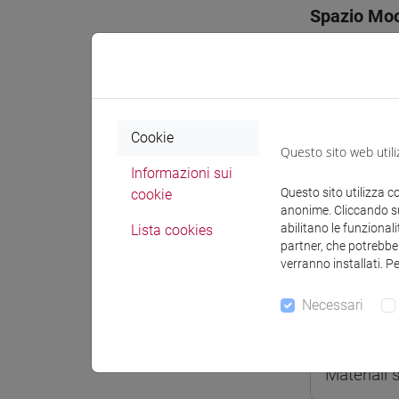
Spazio Mo
Cookie
Docenti e
Questo sito web utili
Informazioni sui
Questo sito utilizza c
cookie
Docenti
anonime. Cliccando sul
abilitano le funzionali
Lista cookies
partner, che potrebber
GILIBERT
verranno installati. P
Necessari
Materiali 
Materiali