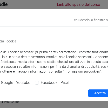
odle
Link allo spazio del corso
chiudendo la finestra 
 corsi di laurea
Programma
zza i cookie
ookie. I cookie necessari (di prima parte) permettono il corretto funzionamen
la X in alto a destra verranno installati solo i cookie necessari. Se accons
tà dei social media e forniscono statistiche sul loro utilizzo. In questo cas
o associarli ad altre informazioni per finalità di analisi, di pubblicità, ecc
 Alessandra
- 30h Lezione
er ottenere maggiori informazioni consulta “Informazioni sui cookies”.
Google - Youtube
Facebook - Pixel
didattici
Accetta i
 su Moodle