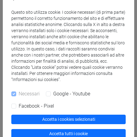
Genera calendario XLS
Questo sito utilizza cookie. I cookie necessari (di prima parte)
permettono il corretto funzionamento del sito e di effettuare
analisi statistiche anonime. Cliccando sulla X in alto a destra
Copia questo URL per importare gli orari nel tuo Google
verranno installati solo i cookie necessari. Se acconsenti,
Calendar:
verranno installati anche altri cookie che abilitano le
https://www.unive.it/data/ajax/Didattica/generaics?
funzionalità dei social media e forniscono statistiche sul loro
cache=-1&afid=577911
utilizzo. In questo caso, i dati raccolti saranno condivisi
anche con i nostri partner, che potrebbero associarli ad altre
informazioni per finalità di analisi, di pubblicità, ecc.
Cliccando “Lista cookie” potrai vedere quali cookie verranno
Orario settimanale
installati. Per ottenere maggiori informazioni consulta
“Informazioni sui cookies”.
Necessari
Google - Youtube
Giorno
Orario
Aula
Sede
Note
Facebook - Pixel
Accetta i cookies selezionati
Calendario lezioni
Accetta tutti i cookie