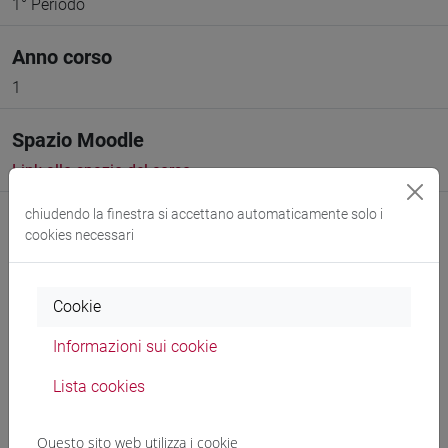
1° Periodo
Anno corso
1
Spazio Moodle
Link allo spazio del corso
chiudendo la finestra si accettano automaticamente solo i
cookies necessari
Cookie
Docenti e corsi di laurea
Informazioni sui cookie
Programma
Lista cookies
Genera calendario ICS
Questo sito web utilizza i cookie