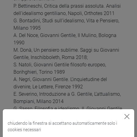
P. Bettineschi, Critica della prassi assoluta. Analisi
dell'idealismo gentiliano, Napoli, Orthotes 2011
G. Bontadini, Studi sull’idealismo, Vita e Pensiero,
Milano 1995
A. Del Noce, Giovanni Gentile, Il Mulino, Bologna
1990
M. Donà, Un pensiero sublime. Saggi su Giovanni
Gentile, Inschibboleth, Roma 2018;
S. Natoli, Giovanni Gentile filosofo europeo,
Borihghieri, Torino 1989
A. Negri, Giovanni Gentile. L’inquietudine del
divenire, Le Lettere, Firenze 1992
E. Severino, Introduzione a G. Gentile, L’attualismo,
Bompiani, Milano 2014
G. Sasso, Filosofia e idealismo. II. Giovanni Gentile,
Bibliopolis, Napoli 1995
G. Sasso, La potenza e l’atto. Due saggi su
chiudendo la finestra si accettano automaticamente solo i
cookies necessari
Giovanni Gentile, La Nuova Italia, Firenze 1998