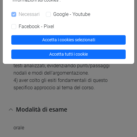
“Informazioni sui cookies”.
Necessari
Google - Youtube
Per l’esame, lo studente dovrà dimostrare di:
1) saper contestualizzare i temi del corso dal punto
Facebook - Pixel
di vista storico-filosofico;
2) conoscere la terminologia, i concetti
Accetta i cookies selezionati
fondamentali e i riferimenti teorici dei testi esplorati
dal corso;
Accetta tutti i cookie
3) saper ricostruire analiticamente l’andamento dei
testi analizzati, evidenziando punti/passaggi
nodali e modi dell’argomentazione.
4) aver colto gli esiti fondamentali di questo
specifico approccio al tema del corso.
Modalità di esame
orale