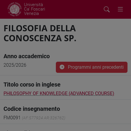
Università
Ca' Foscari
Venezia
FILOSOFIA DELLA
CONOSCENZA SP.
Anno accademico
2025/2026
Programmi anni precedenti
Titolo corso in inglese
PHILOSOPHY OF KNOWLEDGE (ADVANCED COURSE)
Codice insegnamento
FM0091
(AF:577924 AR:326762)