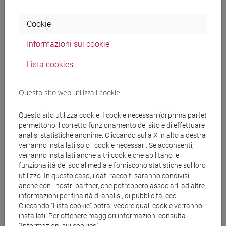
D. Spanio, Gentile, Carocci, Roma 2011;
C. Vigna, Studi gentiliani, 2 tomi, Orthotes, Napoli-
Cookie
Salerno 2018
M. Visentin, Il neoparmenidismo italiano. I. Le
Informazioni sui cookie
premesse storiche e filosofiche: Croce e Gentile,
Bibliopolis, Napoli 2005
Lista cookies
V. Vitiello, Hegel in Italia. Dalla storia alla logica,
Guerini & Associati, Milano 2003 (II ed. riveduta e
Questo sito web utilizza i cookie
ampliata, Inschibboleth, Roma 2018)
Questo sito utilizza cookie. I cookie necessari (di prima parte)
M. Ciliberto (a cura di), Croce e Gentile. La cultura
permettono il corretto funzionamento del sito e di effettuare
italiana e l'Europa, Istituto della Enciclopedia
analisi statistiche anonime. Cliccando sulla X in alto a destra
verranno installati solo i cookie necessari. Se acconsenti,
Italiana, Roma 2016 (anche online:
verranno installati anche altri cookie che abilitano le
https://www.treccani.it/enciclopedia/elenco-
funzionalità dei social media e forniscono statistiche sul loro
opere/Croce_e_Gentile/
)
utilizzo. In questo caso, i dati raccolti saranno condivisi
anche con i nostri partner, che potrebbero associarli ad altre
informazioni per finalità di analisi, di pubblicità, ecc.
Cliccando “Lista cookie” potrai vedere quali cookie verranno
installati. Per ottenere maggiori informazioni consulta
Modalità di verifica dell'apprendimento