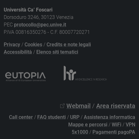
Università Ca’ Foscari
Dorsoduro 3246, 30123 Venezia
PEC
protocollo@pec.unive.it
P.IVA 00816350276 - C.F. 80007720271
Privacy
/
Cookies
/
Credits e note legali
Accessibilità
/
Elenco siti tematici
Webmail
/
Area riservata
Call center
/
FAQ studenti
/
URP
/
Assistenza informatica
Mappe e percorsi
/
WiFi
/
VPN
5x1000
/
Pagamenti pagoPA