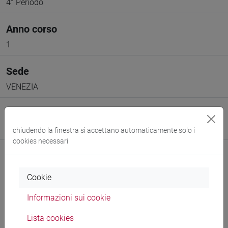
4° Periodo
Anno corso
1
Sede
VENEZIA
Spazio Moodle
Link allo spazio del corso
chiudendo la finestra si accettano automaticamente solo i
cookies necessari
Cookie
Informazioni sui cookie
Docenti e corsi di laurea
Lista cookies
Programma