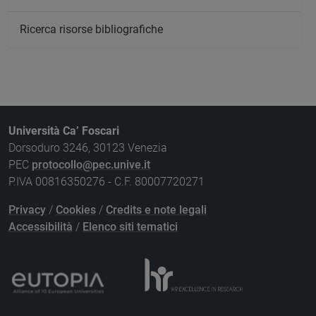
Ricerca risorse bibliografiche
Università Ca’ Foscari
Dorsoduro 3246, 30123 Venezia
PEC
protocollo@pec.unive.it
P.IVA 00816350276 - C.F. 80007720271
Privacy
/
Cookies
/
Credits e note legali
Accessibilità
/
Elenco siti tematici