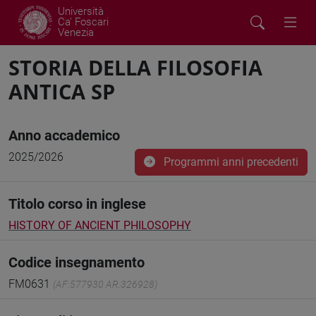
Università
Ca' Foscari
Venezia
STORIA DELLA FILOSOFIA
ANTICA SP
Anno accademico
2025/2026
Programmi anni precedenti
Titolo corso in inglese
HISTORY OF ANCIENT PHILOSOPHY
Codice insegnamento
FM0631
(AF:577930 AR:326928)