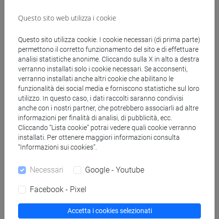
Questo sito web utilizza i cookie
Genera calendario ICS
Questo sito utilizza cookie. I cookie necessari (di prima parte)
Genera calendario XLS
permettono il corretto funzionamento del sito e di effettuare
analisi statistiche anonime. Cliccando sulla X in alto a destra
verranno installati solo i cookie necessari. Se acconsenti,
verranno installati anche altri cookie che abilitano le
Copia questo URL per importare gli orari nel tuo Google
funzionalità dei social media e forniscono statistiche sul loro
Calendar:
utilizzo. In questo caso, i dati raccolti saranno condivisi
https://www.unive.it/data/ajax/Didattica/generaics?
anche con i nostri partner, che potrebbero associarli ad altre
cache=-1&afid=577930
informazioni per finalità di analisi, di pubblicità, ecc.
Cliccando “Lista cookie” potrai vedere quali cookie verranno
installati. Per ottenere maggiori informazioni consulta
“Informazioni sui cookies”.
Orario settimanale
Necessari
Google - Youtube
Facebook - Pixel
Giorno
Orario
Aula
Sede
Note
Accetta i cookies selezionati