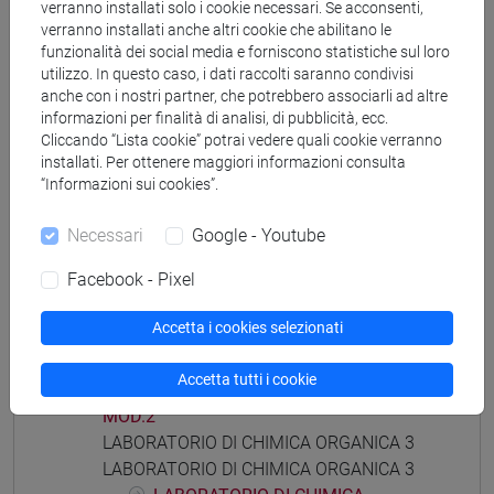
verranno installati solo i cookie necessari. Se acconsenti,
verranno installati anche altri cookie che abilitano le
funzionalità dei social media e forniscono statistiche sul loro
utilizzo. In questo caso, i dati raccolti saranno condivisi
Mutua da
anche con i nostri partner, che potrebbero associarli ad altre
informazioni per finalità di analisi, di pubblicità, ecc.
CHIMICA ORGANICA 3 E LABORATORIO -
Cliccando “Lista cookie” potrai vedere quali cookie verranno
MOD.1 [CM0331]
installati. Per ottenere maggiori informazioni consulta
“Informazioni sui cookies”.
Necessari
Google - Youtube
Struttura generale dell'insegnamento
Facebook - Pixel
CHIMICA ORGANICA 3 E LABORATORIO
Accetta i cookies selezionati
CHIMICA ORGANICA 3 E LABORATORIO
- MOD.1
Accetta tutti i cookie
CHIMICA ORGANICA 3 E LABORATORIO -
MOD.2
LABORATORIO DI CHIMICA ORGANICA 3
LABORATORIO DI CHIMICA ORGANICA 3