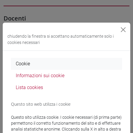
Docenti
PEROSA Alvise
- 40h Lezione
chiudendo la finestra si accettano automaticamente solo i
cookies necessari
Materiali didattici
Cookie
Materiali su Moodle
Informazioni sui cookie
Lista cookies
Corsi di studio e percorsi
Questo sito web utilizza i cookie
[CMR7] CHIMICA E TECNOLOGIE SOSTENIBILI
- Laurea magistrale (DM270)
Questo sito utilizza cookie. I cookie necessari (di prima parte)
permettono il corretto funzionamento del sito e di effettuare
chimica industriale
/
chimica
analisi statistiche anonime. Cliccando sulla X in alto a destra