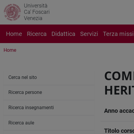
Università
Ca' Foscari
Venezia
Home
Ricerca
Didattica
Servizi
Terza miss
Home
COMM
Cerca nel sito
HERI
Ricerca persone
Ricerca insegnamenti
Anno acca
Ricerca aule
Titolo cors