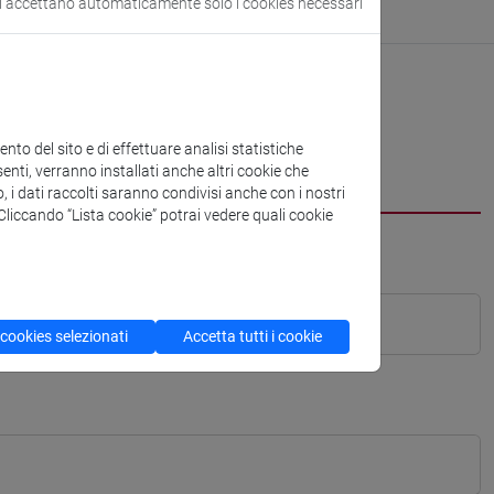
si accettano automaticamente solo i cookies necessari
to del sito e di effettuare analisi statistiche
enti, verranno installati anche altri cookie che
o, i dati raccolti saranno condivisi anche con i nostri
. Cliccando “Lista cookie” potrai vedere quali cookie
 cookies selezionati
Accetta tutti i cookie