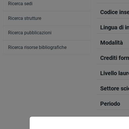
Ricerca sedi
Codice in
Ricerca strutture
Lingua di 
Ricerca pubblicazioni
Modalità
Ricerca risorse bibliografiche
Crediti form
Livello lau
Settore sci
Periodo
Sede