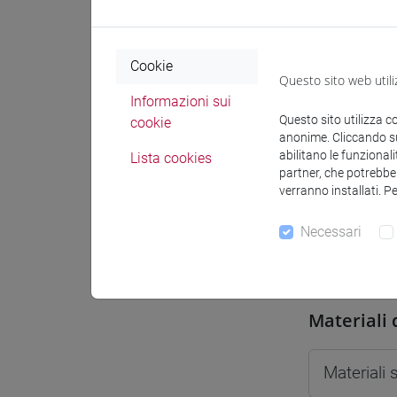
Spazio Mo
Cookie
Questo sito web utili
Informazioni sui
Questo sito utilizza c
cookie
Docenti e
anonime. Cliccando sul
abilitano le funzionali
Lista cookies
partner, che potrebber
verranno installati. P
Docenti
Necessari
MILICIA M
Materiali 
Materiali