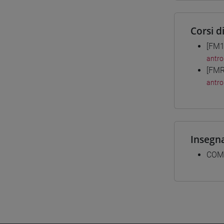
Corsi d
[FM1
antro
[FMR
antro
Insegn
COMM