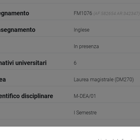
segnamento
FM1076
(AF:582654 AR:342347)
insegnamento
Inglese
In presenza
ativi universitari
6
rea
Laurea magistrale (DM270)
entifico disciplinare
M-DEA/01
I Semestre
PADOVA