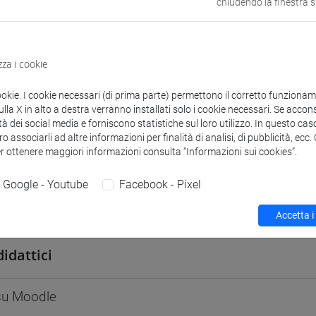
chiudendo la finestra 
odle
Link allo spazio del corso
zza i cookie
ookie. I cookie necessari (di prima parte) permettono il corretto funzionamen
 corsi di laurea
Programma
la X in alto a destra verranno installati solo i cookie necessari. Se accons
tà dei social media e forniscono statistiche sul loro utilizzo. In questo cas
o associarli ad altre informazioni per finalità di analisi, di pubblicità, ecc
er ottenere maggiori informazioni consulta “Informazioni sui cookies”.
Google - Youtube
Facebook - Pixel
aria Teresa
- 42h Lezione
Accetta i
didattici
 su Moodle