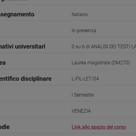
insegnamento
Italiano
In presenza
ativi universitari
0 su 6 di ANALISI DEI TESTI L
rea
Laurea magistrale (DM270)
entifico disciplinare
L-FIL-LET/04
I Semestre
VENEZIA
odle
Link allo spazio del corso