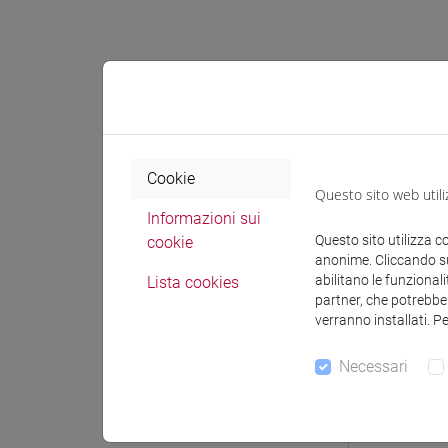
Docenti e
Cookie
Docenti
Questo sito web utili
Informazioni sui
Questo sito utilizza c
cookie
VENUTI M
anonime. Cliccando sul
abilitano le funzionali
Lista cookies
partner, che potrebber
Materiali 
verranno installati. P
Necessari
Materiali