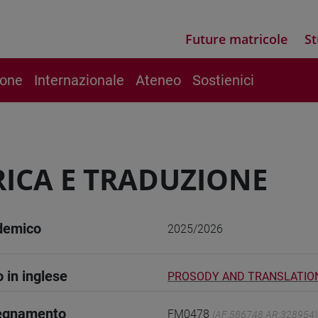
Future matricole
St
ione
Internazionale
Ateneo
Sostienici
ICA E TRADUZIONE
demico
2025/2026
o in inglese
PROSODY AND TRANSLATIO
segnamento
FM0478
(AF:586748 AR:328954)