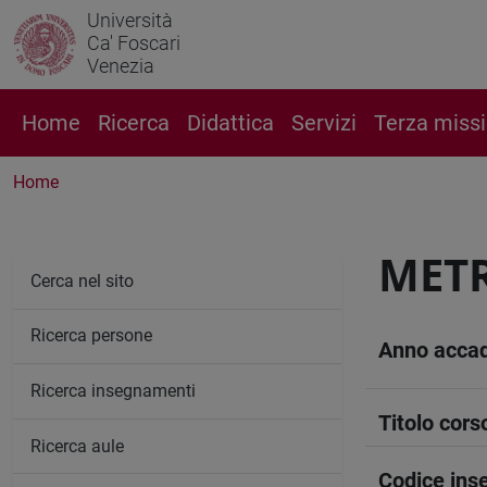
Università
Ca' Foscari
Venezia
Home
Ricerca
Didattica
Servizi
Terza miss
Home
METR
Cerca nel sito
Ricerca persone
Anno acca
Ricerca insegnamenti
Titolo cors
Ricerca aule
Codice in