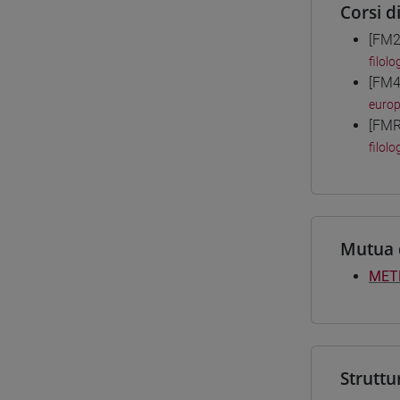
Corsi d
[FM2
filolo
[FM4
euro
[FMR
filolo
Mutua 
METR
Struttu