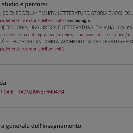
i studio e percorsi
] SCIENZE DELL'ANTICHITÀ: LETTERATURE, STORIA E ARCHEOLO
gia, letterature e storia dell'antichità
/
archeologia
0] FILOLOGIA, LINGUISTICA E LETTERATURA ITALIANA - Laurea
peo
/
moderno-contemporaneo
/
medievale-rinascimentale
/
europeo
/
mo
2] SCIENZE DELL'ANTICHITÀ: ARCHEOLOGIA, LETTERATURE E ST
gia, letterature e storia dell'antichità
da
ICA E TRADUZIONE [FM0478]
ra generale dell'insegnamento