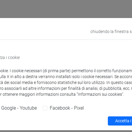
 corsi di laurea
Programma
chiudendo la finestra 
zza i cookie
ookie. I cookie necessari (di prima parte) permettono il corretto funzionamen
artina
- 30h Esercitazioni
la X in alto a destra verranno installati solo i cookie necessari. Se accons
tà dei social media e forniscono statistiche sul loro utilizzo. In questo cas
o associarli ad altre informazioni per finalità di analisi, di pubblicità, ecc
didattici
er ottenere maggiori informazioni consulta “Informazioni sui cookies”.
Google - Youtube
Facebook - Pixel
 su Moodle
Accetta i