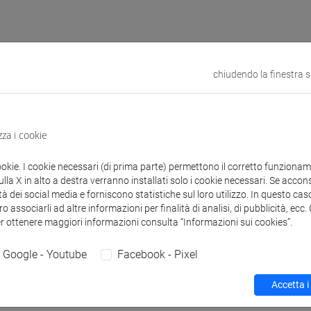
 corsi di laurea
Programma
chiudendo la finestra 
zza i cookie
ookie. I cookie necessari (di prima parte) permettono il corretto funzionamen
artina
- 30h Esercitazioni
la X in alto a destra verranno installati solo i cookie necessari. Se accons
tà dei social media e forniscono statistiche sul loro utilizzo. In questo cas
o associarli ad altre informazioni per finalità di analisi, di pubblicità, ecc
didattici
er ottenere maggiori informazioni consulta “Informazioni sui cookies”.
Google - Youtube
Facebook - Pixel
 su Moodle
Accetta i