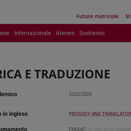
Future matricole
St
ione
Internazionale
Ateneo
Sostienici
ICA E TRADUZIONE
demico
2025/2026
o in inglese
PROSODY AND TRANSLATIO
segnamento
FM0087
(AF:586790 AR:328954)