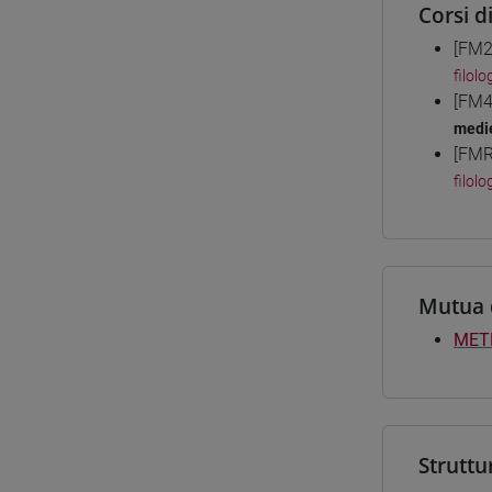
Corsi d
[FM2
filolo
[FM4
medie
[FMR
filolo
Mutua 
METR
Struttu