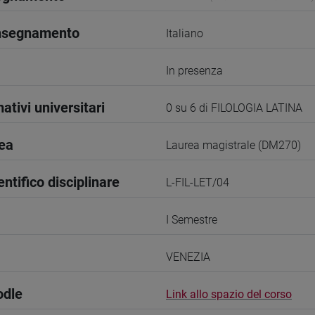
insegnamento
Italiano
In presenza
ativi universitari
0 su 6 di FILOLOGIA LATINA
rea
Laurea magistrale (DM270)
entifico disciplinare
L-FIL-LET/04
I Semestre
VENEZIA
odle
Link allo spazio del corso