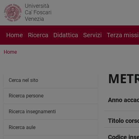
Università
Ca' Foscari
Venezia
Home
Ricerca
Didattica
Servizi
Terza miss
Home
METR
Cerca nel sito
Ricerca persone
Anno acca
Ricerca insegnamenti
Titolo cors
Ricerca aule
Codice in