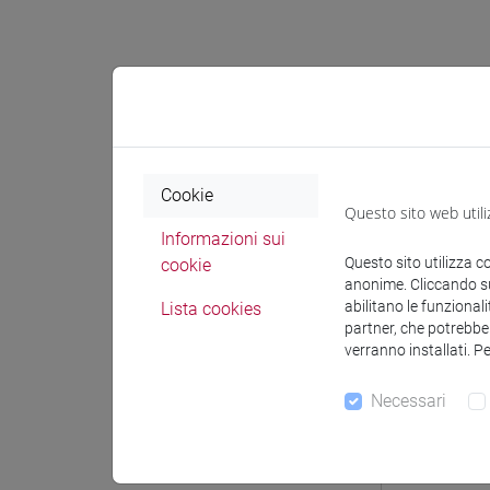
Docenti e
Cookie
Docenti
Questo sito web utili
Informazioni sui
Questo sito utilizza c
cookie
VENUTI M
anonime. Cliccando sul
abilitano le funzionali
Lista cookies
partner, che potrebber
Materiali 
verranno installati. P
Necessari
Materiali