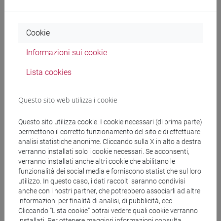
Docenti
Cookie
Informazioni sui cookie
RAGAGNIN Elisabetta
- 30h Lezione
Lista cookies
Materiali didattici
Questo sito web utilizza i cookie
Materiali su Moodle
Questo sito utilizza cookie. I cookie necessari (di prima parte)
permettono il corretto funzionamento del sito e di effettuare
analisi statistiche anonime. Cliccando sulla X in alto a destra
verranno installati solo i cookie necessari. Se acconsenti,
verranno installati anche altri cookie che abilitano le
Corsi di studio e percorsi
funzionalità dei social media e forniscono statistiche sul loro
[LTR40] LINGUE, CULTURE E SOCIETÀ
utilizzo. In questo caso, i dati raccolti saranno condivisi
anche con i nostri partner, che potrebbero associarli ad altre
DELL'ASIA E DELL'AFRICA MEDITERRANEA -
informazioni per finalità di analisi, di pubblicità, ecc.
Laurea
Cliccando “Lista cookie” potrai vedere quali cookie verranno
cina
/
giappone
/
corea
/
eurasia
installati. Per ottenere maggiori informazioni consulta