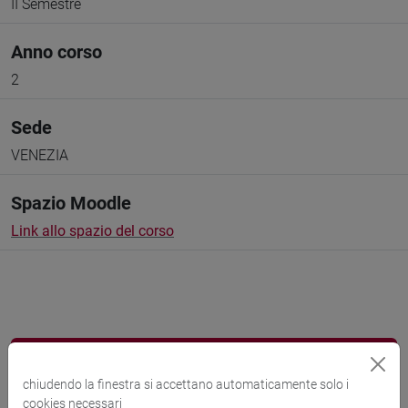
II Semestre
Anno corso
2
Sede
VENEZIA
Spazio Moodle
Link allo spazio del corso
Docenti e corsi di laurea
chiudendo la finestra si accettano automaticamente solo i
Programma
cookies necessari