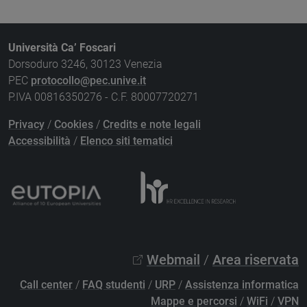
Università Ca’ Foscari
Dorsoduro 3246, 30123 Venezia
PEC
protocollo@pec.unive.it
P.IVA 00816350276 - C.F. 80007720271
Privacy
/
Cookies
/
Credits e note legali
Accessibilità
/
Elenco siti tematici
Webmail
/
Area riservata
Call center
/
FAQ studenti
/
URP
/
Assistenza informatica
Mappe e percorsi
/
WiFi
/
VPN